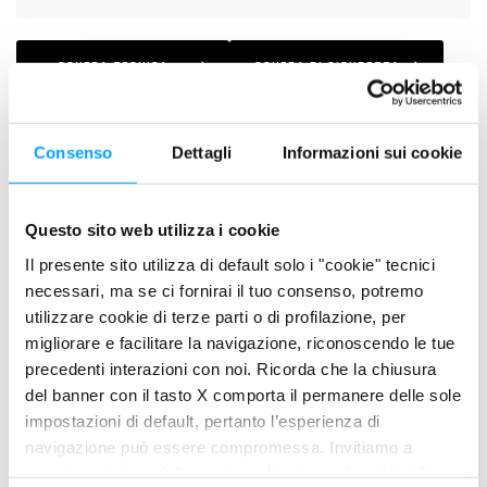
SCHEDA TECNICA
SCHEDA DI SICUREZZA
Consenso
Dettagli
Informazioni sui cookie
DESCRIZIONE
Lubrificante speciale destinato agli utenti più esigenti testato in
ambito racing nel Motor Sport ed idoneo per impieghi sportivi.
Questo sito web utilizza i cookie
Il presente sito utilizza di default solo i "cookie" tecnici
PLUS DI PRODOTTO
necessari, ma se ci fornirai il tuo consenso, potremo
MCO Tailored Chemistry - sviluppato su misura per
utilizzare cookie di terze parti o di profilazione, per
applicazioni motociclistiche e addizionato con Bardahl
migliorare e facilitare la navigazione, riconoscendo le tue
Polar Plus + Fullerene C60
precedenti interazioni con noi. Ricorda che la chiusura
Formulato con polimeri ad altissima resistenza Radial
del banner con il tasto X comporta il permanere delle sole
Polymer Structure
impostazioni di default, pertanto l’esperienza di
100% sintetico, contiene basi PAO ed esteri sintetici
navigazione può essere compromessa. Invitiamo a
prendere visione della nostra policy in conformità al Reg.