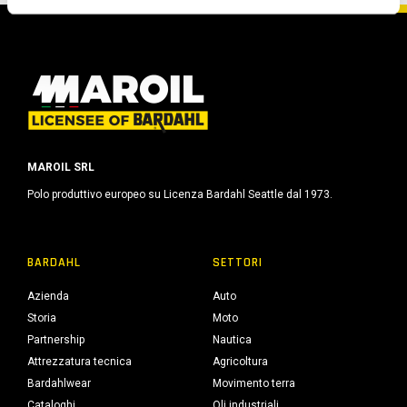
s
o
MAROIL SRL
Polo produttivo europeo su Licenza Bardahl Seattle dal 1973.
BARDAHL
SETTORI
Azienda
Auto
Storia
Moto
Partnership
Nautica
Attrezzatura tecnica
Agricoltura
Bardahlwear
Movimento terra
Cataloghi
Oli industriali