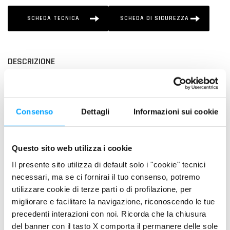
SCHEDA TECNICA
SCHEDA DI SICUREZZA
DESCRIZIONE
Lubrificante ad alte prestazioni che offre un elevata flessibilità
di utilizzo, formulato per un'ampia gamma di motori 2T.
Consenso
Dettagli
Informazioni sui cookie
PLUS DI PRODOTTO
Alto potere lubrificante e detergente
Massima pulizia del motore e della candela
Questo sito web utilizza i cookie
Riduce la fumosità allo scarico
Il presente sito utilizza di default solo i "cookie" tecnici
Massima protezione contro l’usura e il grippaggio
necessari, ma se ci fornirai il tuo consenso, potremo
Formulazione “robusta” per la massima affidabilità in ogni
utilizzare cookie di terze parti o di profilazione, per
condizione di esercizio
migliorare e facilitare la navigazione, riconoscendo le tue
precedenti interazioni con noi. Ricorda che la chiusura
PROPRIETÀ
del banner con il tasto X comporta il permanere delle sole