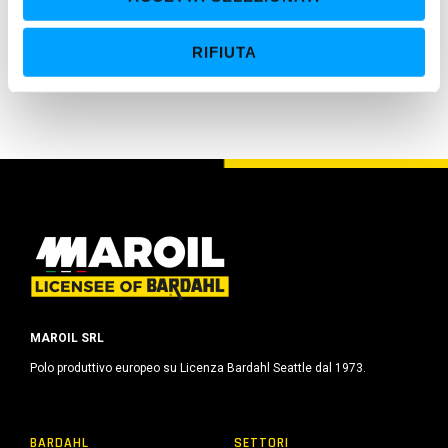
s
e
UTILIZZO
RIFIUTA
n
Per sistemi di miscelazione automatica o manuale
s
o
MAROIL SRL
Polo produttivo europeo su Licenza Bardahl Seattle dal 1973.
BARDAHL
SETTORI