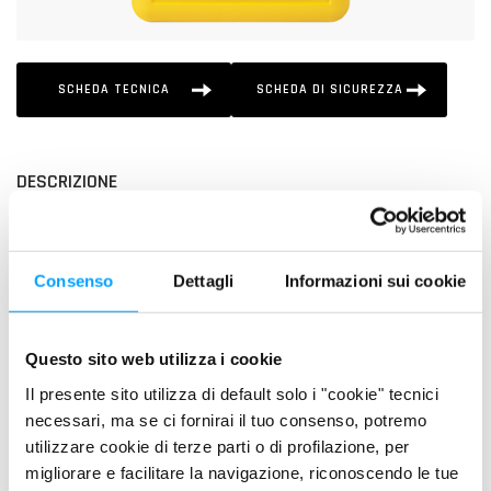
SCHEDA TECNICA
SCHEDA DI SICUREZZA
DESCRIZIONE
XTF Fork Oil è un fluido di qualità superiore progettato per
esaltare le prestazioni di forcelle e ammortizzatori di moto
Hypersport, sport-tourer e on/off-road. La formulazione
Consenso
Dettagli
Informazioni sui cookie
sintetica e gli speciali polimeri conferiscono al lubrificante un
alto indice di viscosità ed un’estrema scorrevolezza alle basse
temperature, questo consente al prodotto di raggiungere
Questo sito web utilizza i cookie
prestazioni elevate ed uniformi in un ampio range di
Il presente sito utilizza di default solo i "cookie" tecnici
temperature, garantendo in ogni condizione una risposta
necessari, ma se ci fornirai il tuo consenso, potremo
costante della sospensione.
utilizzare cookie di terze parti o di profilazione, per
migliorare e facilitare la navigazione, riconoscendo le tue