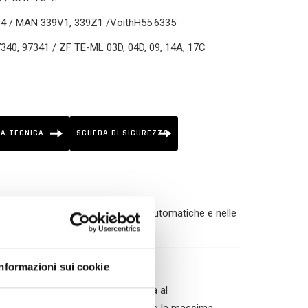
C4 / MAN 339V1, 339Z1 /VoithH55.6335
340, 97341 / ZF TE-ML 03D, 04D, 09, 14A, 17C
A TECNICA
SCHEDA DI SICUREZZA
re impiegato nelle trasmissioni automatiche e nelle
uidi di tipo ATF di livello GM D-IIIG.
Informazioni sui cookie
lità termico-ossidativa e resistenza al