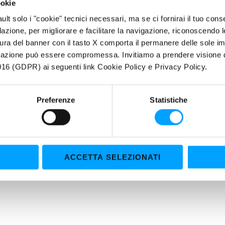
oramento. Spiccate proprietà reologiche, alto indice di viscosità ed 
ookie
enza del cambio sia alle basse che alle alte temperature. Le eccellenti
fault solo i "cookie" tecnici necessari, ma se ci fornirai il tuo co
 prestazioni di frizione, consentono la massima protezione dei comp
filazione, per migliorare e facilitare la navigazione, riconoscendo 
mento della trasmissione.
ura del banner con il tasto X comporta il permanere delle sole imp
igazione può essere compromessa. Invitiamo a prendere visione de
RIETÀ
16 (GDPR) ai seguenti link Cookie Policy e Privacy Policy.
Migliore efficienza della trasmissione
Massima protezione degli ingranaggi contro l’usura
Preferenze
Statistiche
Maggior longevità e pulizia di tutti gli organi della trasmissione
Superiore resistenza contro il degrado e l’ossidazione termica
Maggior longevità e pulizia di tutti gli organi della trasmissione
Superiore resistenza contro il degrado e l’ossidazione termica
ACCETTA SELEZIONATI