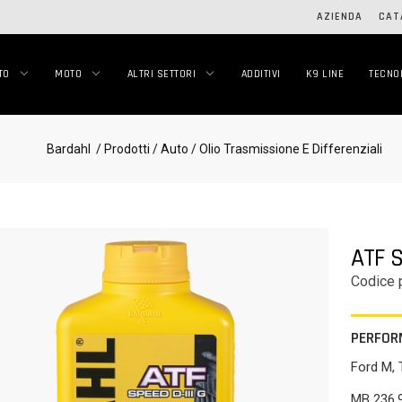
AZIENDA
CAT
TO
MOTO
ALTRI SETTORI
ADDITIVI
K9 LINE
TECNO
Bardahl
/ Prodotti
/ Auto
/ Olio Trasmissione E Differenziali
ATF S
Codice 
PERFOR
Ford M, 
MB 236.