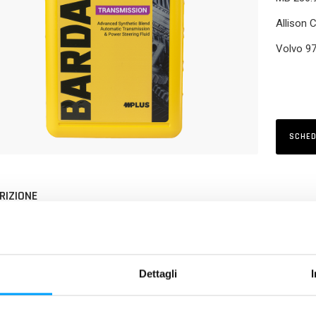
Allison 
Volvo 97
SCHED
RIZIONE
HL ATF SPEED D-III G è un fluido formulato espressamente per esse
ide di auto e veicoli commerciali per le quali il costruttore prescriva fl
 DI PRODOTTO
Dettagli
ciale additivazione utilizzata conferisce al prodotto un’elevata stabi