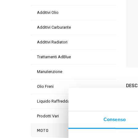
Additivi Olio
Additivi Carburante
Additivi Radiatori
Trattamenti AdBlue
Manutenzione
DESC
Olio Freni
BARDA
Liquido Raffreddamento
idrogu
Prodotti Vari
PLUS
Consenso
La spe
MOTO