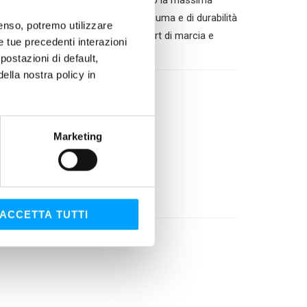
elevata fluidità a freddo, permettono la massima
 caratteristiche, antiusura, antischiuma e di durabilità
nsenso, potremo utilizzare
onenti meccanici, superiore comfort di marcia e
le tue precedenti interazioni
ostazioni di default,
lla nostra policy in
Marketing
ACCETTA TUTTI