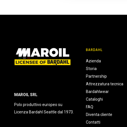
c
o
n
s
e
n
s
BARDAHL
o
Azienda
Storia
Partnership
Attrezzatura tecnica
Bardahlwear
MAROIL SRL
Cataloghi
Polo produttivo europeo su
FAQ
Licenza Bardahl Seattle dal 1973.
Diventa cliente
Contatti