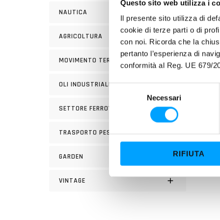
deteri
Questo sito web utilizza i c
NAUTICA
effici
Il presente sito utilizza di de
delle
cookie di terze parti o di pro
AGRICOLTURA
rendi
con noi. Ricorda che la chius
pertanto l’esperienza di nav
MOVIMENTO TERRA
PROP
conformità al Reg. UE 679/20
OLI INDUSTRIALI
S
Necessari
e
SETTORE FERROVIARIO
l
e
TRASPORTO PESANTE
z
i
RIFIUTA
GARDEN
o
n
VINTAGE
e
d
e
l