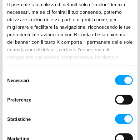
ingranaggi
Il presente sito utilizza di default solo i "cookie" tecnici
Maggiore longevità e pulizia
necessari, ma se ci fornirai il tuo consenso, potremo
Massima compatibilità con tutti i tipi di guarnizione
utilizzare cookie di terze parti o di profilazione, per
Straordinarie proprietà antischiuma
migliorare e facilitare la navigazione, riconoscendo le tue
precedenti interazioni con noi. Ricorda che la chiusura
del banner con il tasto X comporta il permanere delle sole
impostazioni di default, pertanto l’esperienza di
PROPRIETÀ
navigazione può essere compromessa. Invitiamo a
L’esclusiva Formula anti-attrito
Bardahl Polar Plus –
prendere visione della nostra policy in conformità al Reg.
Fullerene
forma un triplo strato di protezione: un film
UE 679/2016 (GDPR) ai seguenti link Cookie Policy e
S
lubrificante superficiale, una zona di Molecole Polari più le
Privacy Policy.
Necessari
e
molecole di
Fullerene C60
come meccanismo di protezione
l
finale.
e
Preferenze
z
Le straordinarie caratteristiche EP (Estreme Pressioni) lo
i
rendono adatto all’utilizzo in tutti i sistemi di ingranaggi
o
Statistiche
fortemente caricati operanti in severe condizioni di esercizio e
n
di lubrificazione critica, quali differenziali ipoidi, assali di veicoli
e
Marketing
industriali e riduttori finali.