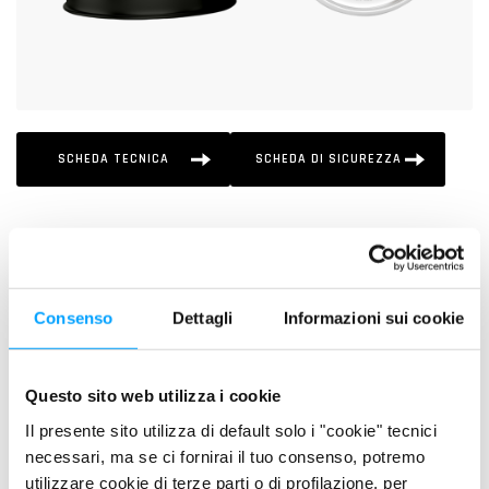
SCHEDA TECNICA
SCHEDA DI SICUREZZA
DESCRIZIONE
XT C3
è un lubrificante per motori benzina e diesel di ultima
generazione equipaggiati con sistemi di post-trattamento dei
Consenso
Dettagli
Informazioni sui cookie
gas di scarico che richiedono lubrificanti a basso contenuto di
SAPS.
Questo sito web utilizza i cookie
PLUS DI PRODOTTO
Il presente sito utilizza di default solo i "cookie" tecnici
necessari, ma se ci fornirai il tuo consenso, potremo
Massimizza le prestazioni del motore, migliora il
utilizzare cookie di terze parti o di profilazione, per