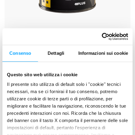
SCHEDA TECNICA
SCHEDA DI SICUREZZA
Consenso
Dettagli
Informazioni sui cookie
DESCRIZIONE
Questo sito web utilizza i cookie
Lubrificante speciale per impieghi sportivi formulato per motori
Il presente sito utilizza di default solo i "cookie" tecnici
racing o di elevata potenza.
necessari, ma se ci fornirai il tuo consenso, potremo
utilizzare cookie di terze parti o di profilazione, per
PLUS DI PRODOTTO
migliorare e facilitare la navigazione, riconoscendo le tue
Formula concentrata Bardahl Polar Plus + Fullerene C60
precedenti interazioni con noi. Ricorda che la chiusura
Alte Performance
del banner con il tasto X comporta il permanere delle sole
impostazioni di default, pertanto l’esperienza di
Potenza elevata
navigazione può essere compromessa. Invitiamo a