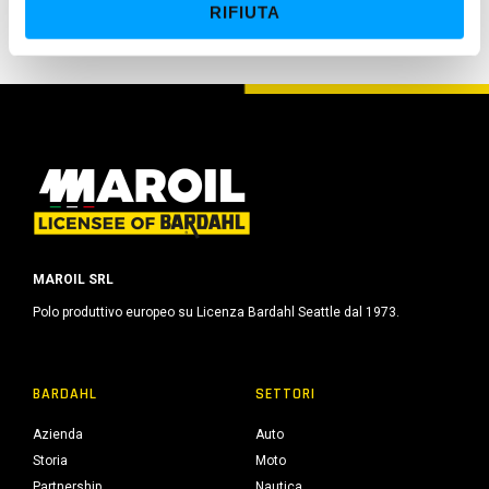
RIFIUTA
n
s
o
MAROIL SRL
Polo produttivo europeo su Licenza Bardahl Seattle dal 1973.
BARDAHL
SETTORI
Azienda
Auto
Storia
Moto
Partnership
Nautica