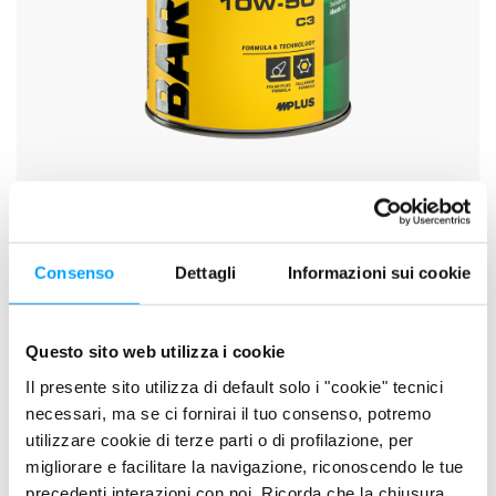
SCHEDA TECNICA
SCHEDA DI SICUREZZA
Consenso
Dettagli
Informazioni sui cookie
DESCRIZIONE
Questo sito web utilizza i cookie
Technos XVS C3 10W-50
è un lubrificante
Premium
Il presente sito utilizza di default solo i "cookie" tecnici
Technology
mid SAPS, per veicoli benzina e diesel di ultima
necessari, ma se ci fornirai il tuo consenso, potremo
generazione equipaggiati con sistemi di post-trattamento dei
utilizzare cookie di terze parti o di profilazione, per
gas di scarico. Studiato per motori ad elevate prestazioni che
migliorare e facilitare la navigazione, riconoscendo le tue
precedenti interazioni con noi. Ricorda che la chiusura
richiedono lubrificanti di gradazione SAE 10W-50 con livello di