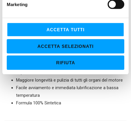
e
Marketing
controllo dei depositi, delle morchie e delle usure permettendo
d
al motore il massimo rendimento meccanico e di mantenere
e
l
nel tempo le prestazioni originarie.
c
ACCETTA TUTTI
Bardahl assicura prestazioni nettamente superiori rispetto ai
o
lubrificanti convenzionali.
n
ACCETTA SELEZIONATI
s
PROPRIETÀ
e
RIFIUTA
n
Massimizza le prestazioni del motore, migliora il
s
risparmio di carburante
o
Maggiore longevità e pulizia di tutti gli organi del motore
Facile avviamento e immediata lubrificazione a bassa
temperatura
Formula 100% Sintetica