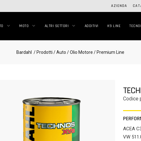
AZIENDA
CAT
TO
MOTO
ALTRI SETTORI
ADDITIVI
K9 LINE
TECNO
Bardahl
/ Prodotti
/ Auto
/ Olio Motore
/ Premium Line
TECH
Codice 
PERFOR
ACEA C3,
VW 511.