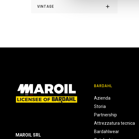
VINTAGE
e
l
c
o
n
s
e
n
s
o
BARDAHL
Azienda
Storia
Partnership
Attrezzatura tecnica
Bardahlwear
MAROIL SRL