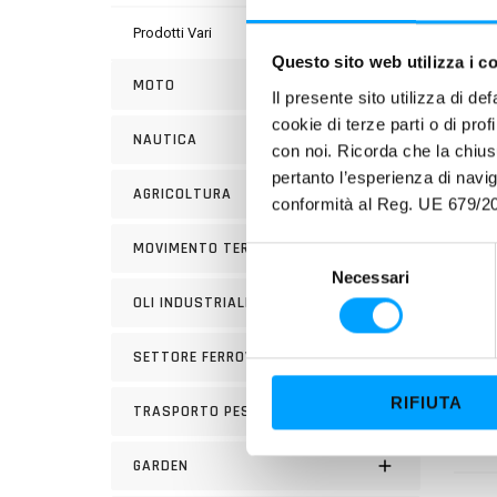
Prodotti Vari
Questo sito web utilizza i c
PLUS
MOTO
Il presente sito utilizza di de
Barda
cookie di terze parti o di pro
NAUTICA
stabil
con noi. Ricorda che la chius
pertanto l’esperienza di nav
tempe
AGRICOLTURA
conformità al Reg. UE 679/20
prolun
MOVIMENTO TERRA
S
PROP
Necessari
e
OLI INDUSTRIALI
l
e
SETTORE FERROVIARIO
z
i
RIFIUTA
TRASPORTO PESANTE
o
n
GARDEN
e
d