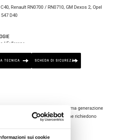
C40, Renault RN0700 / RN0710, GM Dexos 2, Opel
1547 D40
OGIE
s | Fullerene
A TECNICA
SCHEDA DI SICUREZZA
 per veicoli benzina e diesel di ultima generazione
per motori ad elevate prestazioni che richiedono
Informazioni sui cookie