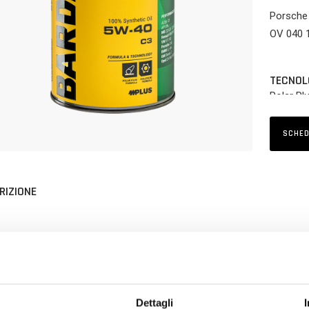
Porsche 
OV 040 
TECNOL
Polar Plu
SCHED
RIZIONE
nos XVS C3 5W-40
è un lubrificante
Premium Technology
mid SAPS,
ggiati con sistemi di post-trattamento dei gas di scarico. Studiato 
ficanti di gradazione SAE 5W-40 con livello di performance ACEA C3.
Dettagli