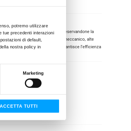
nsenso, potremo utilizzare
robustezza del film lubrificante, preservandone la
le tue precedenti interazioni
sità anche in condizioni di stress meccanico, alte
ostazioni di default,
lla nostra policy in
S a basso contenuto di ceneri garantisce l’efficienza
Marketing
ACCETTA TUTTI