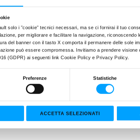
Facile avviamento ed immediata lubrificazione a bassa temperatura
Formula 100% Sintetica
ookie
fault solo i "cookie" tecnici necessari, ma se ci fornirai il tuo co
RIETÀ
filazione, per migliorare e facilitare la navigazione, riconoscendo 
etezza e qualità
ura del banner con il tasto X comporta il permanere delle sole imp
olarplus
, un prodotto intelligente in grado di coniugare la qualità de
igazione può essere compromessa. Invitiamo a prendere visione de
to.
16 (GDPR) ai seguenti link Cookie Policy e Privacy Policy.
usiva Formula anti-attrito Bardahl Polar Plus forma una pellicola mole
ione permanente riducendo drasticamente gli attriti su tutte le part
Preferenze
Statistiche
ori rispetto ai lubrificanti convenzionali.
ACCETTA SELEZIONATI