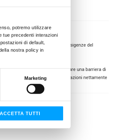
nsenso, potremo utilizzare
le tue precedenti interazioni
ostazioni di default,
l marchio Bardahl con le molteplici esigenze del
lla nostra policy in
colare lubrificante in grado di creare una barriera di
i del motore. Bardahl assicura prestazioni nettamente
Marketing
ACCETTA TUTTI