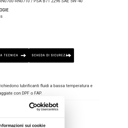
 RN0700-RN0710 / PSA B71 2296 SAE 5W-40
OGIE
us
A TECNICA
SCHEDA DI SICUREZZA
chiedono lubrificanti fluidi a bassa temperatura e
aggiate con DPF o FAP.
Informazioni sui cookie