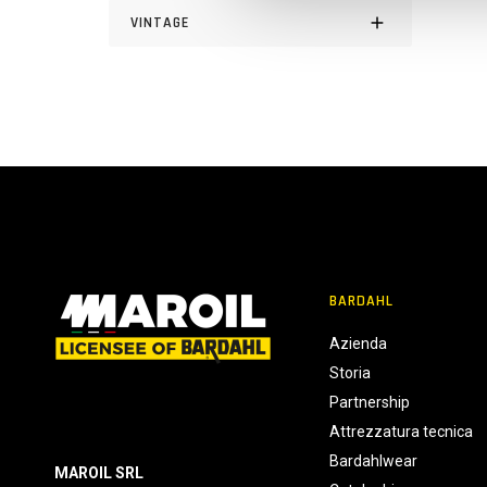
VINTAGE
e
l
c
o
n
s
e
n
s
o
BARDAHL
Azienda
Storia
Partnership
Attrezzatura tecnica
Bardahlwear
MAROIL SRL