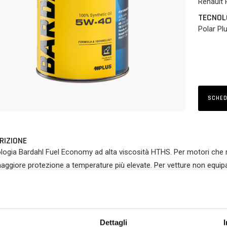
Renault
TECNOL
Polar Pl
SCHED
RIZIONE
logia Bardahl Fuel Economy ad alta viscosità HTHS. Per motori che ri
aggiore protezione a temperature più elevate. Per vetture non equip
 DI PRODOTTO
Superiore controllo dell’usura
Maggiore longevità e pulizia per tutti gli organi del motore
Dettagli