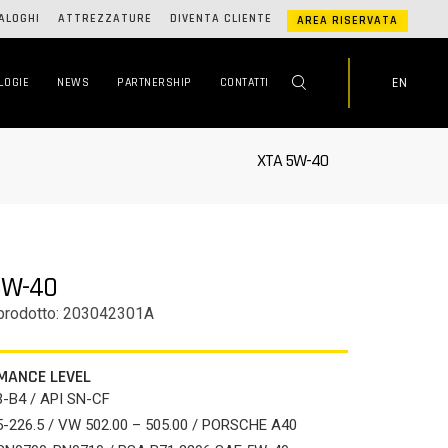
ALOGHI
ATTREZZATURE
DIVENTA CLIENTE
AREA RISERVATA
EN
LOGIE
NEWS
PARTNERSHIP
CONTATTI
XTA 5W-40
5W-40
prodotto: 203042301A
MANCE LEVEL
-B4 / API SN-CF
5-226.5 / VW 502.00 – 505.00 / PORSCHE A40