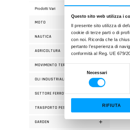
Prodotti Vari
Questo sito web utilizza i c
MOTO
Il presente sito utilizza di de
PROP
cookie di terze parti o di pro
Compl
NAUTICA
con noi. Ricorda che la chius
XTA
p
pertanto l’esperienza di nav
merca
AGRICOLTURA
conformità al Reg. UE 679/20
L’escl
MOVIMENTO TERRA
S
protez
Necessari
e
OLI INDUSTRIALI
superi
l
e
SETTORE FERROVIARIO
z
i
RIFIUTA
TRASPORTO PESANTE
o
n
GARDEN
e
d