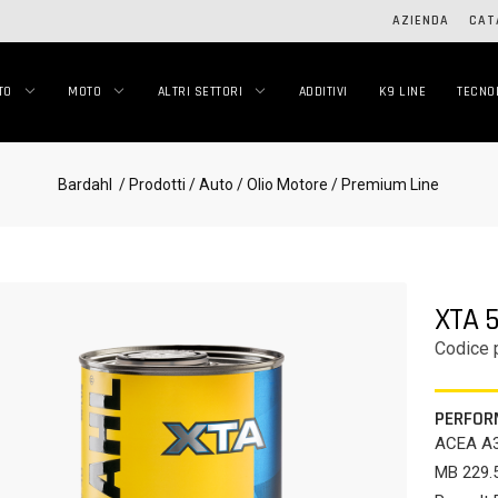
AZIENDA
CAT
TO
MOTO
ALTRI SETTORI
ADDITIVI
K9 LINE
TECNO
Bardahl
/ Prodotti
/ Auto
/ Olio Motore
/ Premium Line
XTA 
Codice 
PERFOR
ACEA A3
MB 229.