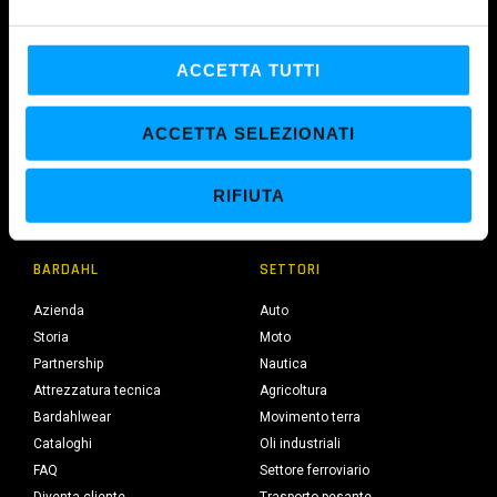
e
l
c
ACCETTA TUTTI
o
n
ACCETTA SELEZIONATI
s
MAROIL SRL
e
Polo produttivo europeo su Licenza Bardahl Seattle dal 1973.
RIFIUTA
n
s
o
BARDAHL
SETTORI
Azienda
Auto
Storia
Moto
Partnership
Nautica
Attrezzatura tecnica
Agricoltura
Bardahlwear
Movimento terra
Cataloghi
Oli industriali
FAQ
Settore ferroviario