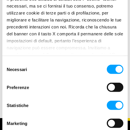
DESCRIZIONE
necessari, ma se ci fornirai il tuo consenso, potremo
Elimina fuliggini, depositi carboniosi e di olio, gomme e vernici
utilizzare cookie di terze parti o di profilazione, per
migliorare e facilitare la navigazione, riconoscendo le tue
dalle valvole di aspirazione e dalla valvola EGR.
precedenti interazioni con noi. Ricorda che la chiusura
del banner con il tasto X comporta il permanere delle sole
PLUS DI PRODOTTO
impostazioni di default, pertanto l’esperienza di
Pulisce l’impianto di aspirazione e il flussometro
navigazione può essere compromessa. Invitiamo a
Ristabilisce la circolazione dell’aria verso la camera di
prendere visione della nostra policy in conformità al Reg.
combustione ed elimina i vuoti all’accelerazione
UE 679/2016 (GDPR) ai seguenti link Cookie Policy e
S
Assicura una combustione perfetta
Privacy Policy.
Necessari
e
Riduce i consumi
l
Compatibile con i filtri antiparticolato e le marmitte
e
Preferenze
catalitiche
z
i
o
Statistiche
n
e
Marketing
d