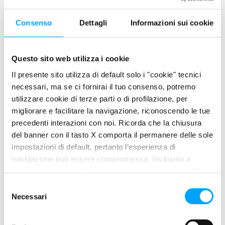
VANTAGGI
Consenso
Dettagli
Informazioni sui cookie
• Protegge il motore dall’usura durante le partenze a freddo,
nelle condizioni d’uso più stressanti e in situazioni di
Questo sito web utilizza i cookie
lubrificazione limite.
Il presente sito utilizza di default solo i "cookie" tecnici
• Diminuisci i consumi, sia di olio che di carburante, fino al 10%.
necessari, ma se ci fornirai il tuo consenso, potremo
utilizzare cookie di terze parti o di profilazione, per
• Migliora le performance della pellicola di olio lubrificante
migliorare e facilitare la navigazione, riconoscendo le tue
anche alle alte temperature senza modificare la viscosità e le
precedenti interazioni con noi. Ricorda che la chiusura
caratteristiche dell’olio.
del banner con il tasto X comporta il permanere delle sole
• Adatto a tutti i motori, benzina e diesel, aspirati o
impostazioni di default, pertanto l’esperienza di
sovralimentati, compresi quelli di ultima generazione
navigazione può essere compromessa. Invitiamo a
prendere visione della nostra policy in conformità al Reg.
equipaggiati con dispositivi di post trattamento dei gas di
UE 679/2016 (GDPR) ai seguenti link Cookie Policy e
scarico e quelli alimentati a GPL o metano.
S
Privacy Policy.
Necessari
e
• Non contiene sostanze nocive per l’ambiente (piombo o
l
cloro).
e