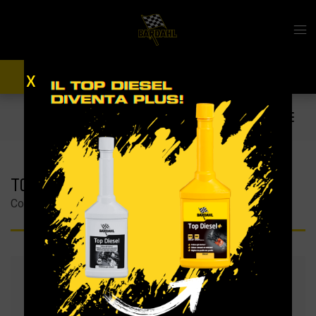
X
TROVA OLIO
TROVA RIVENDITORE
Bardahl
/ Prodotti
/ Auto
/ Additivi Carburante
TOP DIESEL+
Codice prodotto: 120018