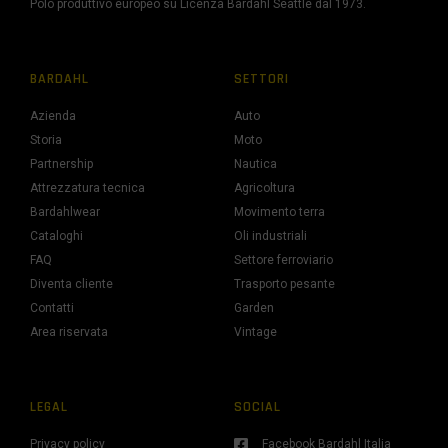
Polo produttivo europeo su Licenza Bardahl Seattle dal 1973.
BARDAHL
SETTORI
Azienda
Auto
Storia
Moto
Partnership
Nautica
Attrezzatura tecnica
Agricoltura
Bardahlwear
Movimento terra
Cataloghi
Oli industriali
FAQ
Settore ferroviario
Diventa cliente
Trasporto pesante
Contatti
Garden
Area riservata
Vintage
LEGAL
SOCIAL
Privacy policy
Facebook Bardahl Italia