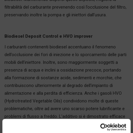
filtrabilità del carburante prevenendo così l’occlusione del filtro,
preservando inoltre la pompa e gli iniettori dall’usura.
Biodiesel Deposit Control e HVO improver
I carburanti contenenti biodiesel accentuano il fenomeno
dell’occlusione dei fori di iniezione e lo sporcamento delle parti
mobili dell’iniettore. Inoltre, sono maggiormente soggetti a
presenza di acqua e inclini a ossidazione precoce, portando
alla formazione di sostanze acide, sedimenti e morchie, che
contribuiscono ulteriormente al degrado dell'impianto di
alimentazione e alla perdita di efficienza. Anche i gasoli HVO
(Hydrotreated Vegetable Oils) condividono molte di queste
problematiche, oltre ad avere uno scarso potere lubrificante e
problemi di flusso a freddo. L’additivo si è dimostrato efficace
nel prevenire questi effetti negativi sia con biodiesel B10 che
con
gasoli HVO, compensandone le carenze e rendendo più