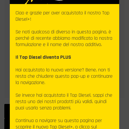
Ciao e grazie per aver acquistato il nostro Top
Diesel+!
Se noti qualcosa di diverso in questa pagina, è
perché di recente abbiamo modificato la nostra
formulazione e il nome del nostro additivo.
Il Top Diesel diventa PLUS
Hai acquistato la nuova versione? Bene, non ti
resta che chiudere questo pop-up e continuare
la navigazione.
Se invece hai acquistato il Top Diesel, sappi che
resta uno dei nostri prodotti più validi, quindi
puoi usarlo senza problemi.
SCHEDA TECNICA
SCHEDA DI SICUREZZA
Continua a navigare su questa pagina per
VEDI PRODOTTO SU
scoprire il nuovo Top Diesel+, o clicca sul
BARDAHLADDITIVI.IT