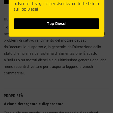
pulsante di seguito per visualizzare tutte le info
sul Top Diesel.
DESCRIZIONE
Top Diesel
Top Diesel+
è un potente additivo multifunzionale formulato
per migliorare notevolmente la qualità del gasolio e risolvere i
problemi di cattivo rendimento del motore causati
dall’accumulo di sporco e, in generale, dall’alterazione dello
stato di efficienza del sistema di alimentazione. È adatto
all’utilizzo su motori diesel sia di ultimissima generazione, che
meno recenti di vetture per trasporto leggero e veicoli
commerciali.
PROPRIETÀ
Azione detergente e disperdente