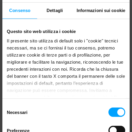
sicuro il loro utilizzo.
Consenso
Dettagli
Informazioni sui cookie
Azione lubrificante
Questo sito web utilizza i cookie
Permette di mantenere lubrificato e in efficienza nel tempo
Il presente sito utilizza di default solo i "cookie" tecnici
l’impianto di alimentazione anche in presenza di carburanti con
necessari, ma se ci fornirai il tuo consenso, potremo
bassa lubricity quali gasoli con bassissimo tenore di zolfo e
utilizzare cookie di terze parti o di profilazione, per
gasoli HVO. Riduce l’attrito tra i componenti meccanici in
migliorare e facilitare la navigazione, riconoscendo le tue
movimento, contribuendo al risparmio di carburante e
precedenti interazioni con noi. Ricorda che la chiusura
del banner con il tasto X comporta il permanere delle sole
proteggendo dall’usura e dal grippaggio la pompa di iniezione, la
impostazioni di default, pertanto l’esperienza di
pompa di alimentazione e gli iniettori.
navigazione può essere compromessa. Invitiamo a
Azione antiruggine, anticorrosione e stabilizzante
prendere visione della nostra policy in conformità al Reg.
UE 679/2016 (GDPR) ai seguenti link Cookie Policy e
Protegge dalla ruggine e dalla corrosione l’intero impianto di
S
Privacy Policy.
Necessari
iniezione contrastando gli effetti dannosi causati dalle piccole
e
l
quantità d’acqua presenti. Grazie al suo potere antiossidante,
e
inibisce l’invecchiamento del carburante, evitando la
Preferenze