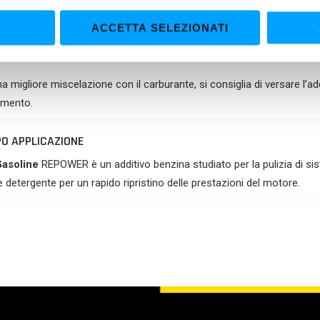
ACCETTA SELEZIONATI
ZZO
nfezione da 250 ml tratta circa 50-60 litri di benzina.
a migliore miscelazione con il carburante, si consiglia di versare l’ad
imento.
O APPLICAZIONE
asoline
REPOWER è un additivo benzina studiato per la pulizia di sis
 detergente per un rapido ripristino delle prestazioni del motore.