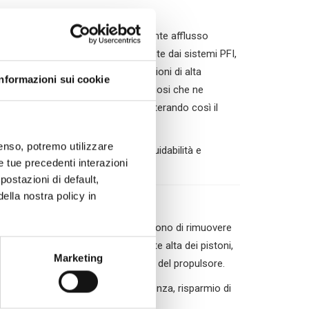
ne del carburante, con un conseguente afflusso
nei motori GDI poiché, diversamente dai sistemi PFI,
i combustione. Lavorando in condizioni di alta
Informazioni sui cookie
etti ad accumulo di residui carboniosi che ne
e l’incollamento delle valvole, alterando così il
nsenso, potremo utilizzare
tazioni del motore in termini di guidabilità e
le tue precedenti interazioni
.
ostazioni di default,
lla nostra policy in
tergenti e disperdenti che permettono di rimuovere
vole, camera di combustione e parte alta dei pistoni,
Marketing
conseguenza l’efficienza energetica del propulsore.
delle prestazioni in termini di potenza, risparmio di