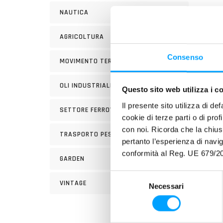
PROB
NAUTICA
L’int
AGRICOLTURA
irreg
in tal
Consenso
MOVIMENTO TERRA
tempe
compro
OLI INDUSTRIALI
Questo sito web utilizza i c
corret
Il presente sito utilizza di de
Quando
SETTORE FERROVIARIO
cookie di terze parti o di pro
rispo
con noi. Ricorda che la chius
TRASPORTO PESANTE
pertanto l’esperienza di nav
SOLU
conformità al Reg. UE 679/20
GARDEN
Top 
S
effica
VINTAGE
Necessari
e
ripris
l
Grazie
e
carbur