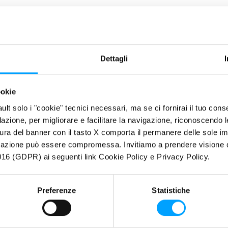
LEMA
asamento degli iniettori comporta una scarsa qualità di nebulizzazio
olare al motore. Questa problematica risulta particolarmente marcata 
e configurazione gli iniettori sono collocati direttamente in camera d
Dettagli
ratura, a stretto contatto con i gas combusti, sono dunque più sogg
mettono il regolare funzionamento. I depositi possono causare inoltr
ookie
to rapporto carburante/aria e quindi l’efficienza della combustione.
fault solo i "cookie" tecnici necessari, ma se ci fornirai il tuo co
 il sistema di alimentazione si sporca, non solo diminuiscono le pres
filazione, per migliorare e facilitare la navigazione, riconoscendo 
sta, ma si hanno anche maggiori consumi ed emissioni di particolato
ura del banner con il tasto X comporta il permanere delle sole imp
igazione può essere compromessa. Invitiamo a prendere visione de
ZIONE
16 (GDPR) ai seguenti link Cookie Policy e Privacy Policy.
Gasoline REPOWER
contiene uno speciale pacchetto di sostanze de
cemente in un solo trattamento i depositi accumulati su iniettori, val
Preferenze
Statistiche
tinando il regolare funzionamento del sistema di alimentazione e di 
 anche alla sua additivazione anti-attrito, permette un miglioramento 
ante e ridotte emissioni.