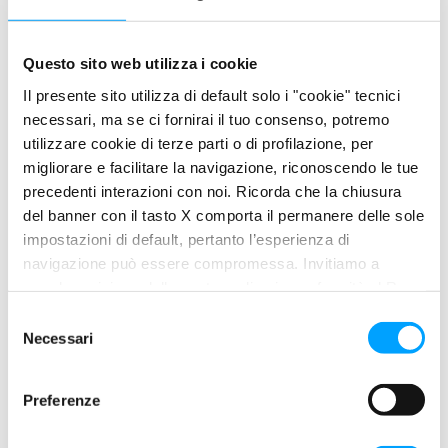
terra. Sviluppato con una formulazione full SAPS consolidata e
robusta, garantisce
Questo sito web utilizza i cookie
superiori proprietà detergenti, anti-ossidanti e anti-usura. La
Il presente sito utilizza di default solo i "cookie" tecnici
sua eccezionale stabilità
necessari, ma se ci fornirai il tuo consenso, potremo
utilizzare cookie di terze parti o di profilazione, per
termica, inoltre, lo rende adatto per utilizzi caratterizzati da forti
migliorare e facilitare la navigazione, riconoscendo le tue
escursioni della
precedenti interazioni con noi. Ricorda che la chiusura
temperatura del motore.
del banner con il tasto X comporta il permanere delle sole
impostazioni di default, pertanto l’esperienza di
Grazie a queste caratteristiche,
SUPREMA XHD
permette di
navigazione può essere compromessa. Invitiamo a
contrastare
prendere visione della nostra policy in conformità al Reg.
efficacemente l’ossidazione termica, la formazione dei depositi
UE 679/2016 (GDPR) ai seguenti link Cookie Policy e
S
nel motore e
Privacy Policy.
Necessari
e
l
l’accumulo di fuliggini e sostanze acide nell’olio, assicurando
e
una straordinaria durata
Preferenze
z
del lubrificante e la totale affidabilità anche nelle condizioni di
i