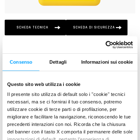
SCHEDA TECNICA
SCHEDA DI SICUREZZA
DESCRIZIONE
Lubrificante sintetico Total Driveline, di tipo fuel economy,
Consenso
Dettagli
Informazioni sui cookie
formulato per la lubrificazione delle trasmissioni manuali e dei
differenziali di autovetture e veicoli commerciali.
Questo sito web utilizza i cookie
PLUS DI PRODOTTO
Il presente sito utilizza di default solo i "cookie" tecnici
necessari, ma se ci fornirai il tuo consenso, potremo
Massima protezione degli ingranaggi contro l'usura e i
utilizzare cookie di terze parti o di profilazione, per
forti carichi
migliorare e facilitare la navigazione, riconoscendo le tue
Maggiore efficienza della trasmissione
precedenti interazioni con noi. Ricorda che la chiusura
Assicura maggiore longevità e pulizia di tutti gli organi
del banner con il tasto X comporta il permanere delle sole
della trasmissione
impostazioni di default, pertanto l’esperienza di