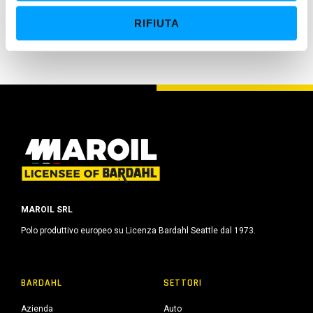
soggetti a forti carichi e operanti in severe condizioni di
e
esercizio.
RIFIUTA
n
s
o
MAROIL SRL
Polo produttivo europeo su Licenza Bardahl Seattle dal 1973.
BARDAHL
SETTORI
Azienda
Auto