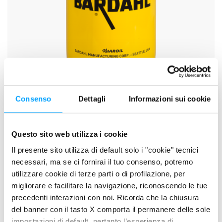
Consenso
Dettagli
Informazioni sui cookie
SCHEDA TECNICA
SCHEDA DI SICUREZZA
Questo sito web utilizza i cookie
Il presente sito utilizza di default solo i "cookie" tecnici
necessari, ma se ci fornirai il tuo consenso, potremo
DESCRIZIONE
utilizzare cookie di terze parti o di profilazione, per
GEAR TECH C60 Industrial Oil è una gamma completa di
migliorare e facilitare la navigazione, riconoscendo le tue
lubrificanti EP per ingranaggi industriali operanti in condizioni di
precedenti interazioni con noi. Ricorda che la chiusura
esercizio gravoso. Sono formulati in modo specifico per
del banner con il tasto X comporta il permanere delle sole
impostazioni di default, pertanto l’esperienza di