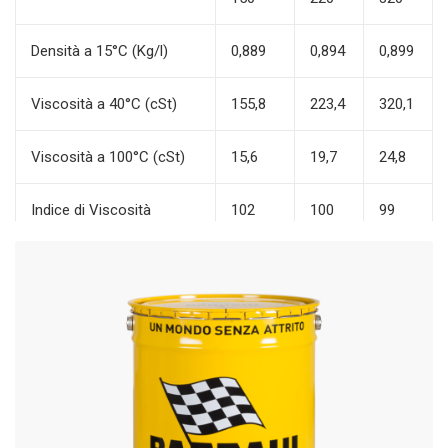
Densità a 15°C (Kg/l)
0,889
0,894
0,899
Viscosità a 40°C (cSt)
155,8
223,4
320,1
Viscosità a 100°C (cSt)
15,6
19,7
24,8
Indice di Viscosità
102
100
99
Punto di infiammabilità
186
184
181
V.C. (°C)
Punto di scorrimento (°C)
-21
-15
-12