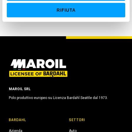
Massima protezione contro OSSIDAZIONE e
e
CORROSIONE
RIFIUTA
n
s
o
MAROIL SRL
Polo produttivo europeo su Licenza Bardahl Seattle dal 1973.
BARDAHL
SETTORI
Azienda
Auto