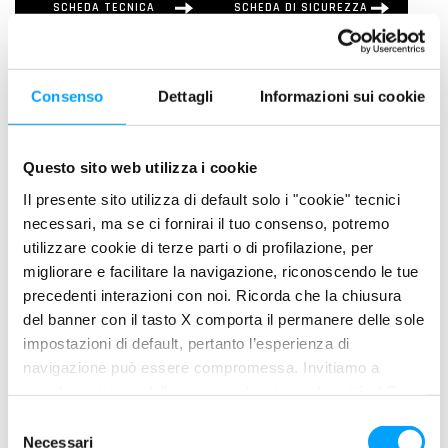
SCHEDA TECNICA
SCHEDA DI SICUREZZA
DESCRIZIONE
Consenso
Dettagli
Informazioni sui cookie
GEAR TECH C60 Industrial Oil è una gamma completa di
lubrificanti EP per ingranaggi industriali operanti in condizioni di
esercizio gravoso. Sono formulati in modo specifico per
Questo sito web utilizza i cookie
soddisfare le esigenze di lubrificazione della maggior parte dei
Il presente sito utilizza di default solo i "cookie" tecnici
sistemi di ingranaggi industriali, ingranaggi in carter chiuso,
necessari, ma se ci fornirai il tuo consenso, potremo
riduttori e cuscinetti industriali.
utilizzare cookie di terze parti o di profilazione, per
migliorare e facilitare la navigazione, riconoscendo le tue
PLUS DI PRODOTTO
precedenti interazioni con noi. Ricorda che la chiusura
del banner con il tasto X comporta il permanere delle sole
Contiene l’esclusiva FORMULA anti-attrito BARDAHL
impostazioni di default, pertanto l’esperienza di
POLAR PLUS – FULLERENE C60
navigazione può essere compromessa. Invitiamo a
Massima protezione degli ingranaggi contro l’usura
prendere visione della nostra policy in conformità al Reg.
Riduzione della temperatura di esercizio
UE 679/2016 (GDPR) ai seguenti link Cookie Policy e
S
Minore assorbimento di energia
Privacy Policy.
Necessari
e