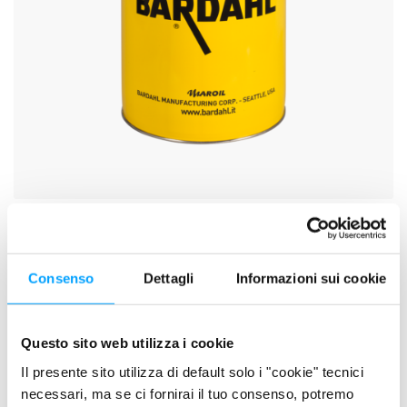
SCHEDA TECNICA
SCHEDA DI SICUREZZA
Consenso
Dettagli
Informazioni sui cookie
DESCRIZIONE
Sono lubrificanti sintetici ad alte prestazioni per compressori
Questo sito web utilizza i cookie
d’aria alternativi e rotativi. Grazie alla formulazione sintetica e
Il presente sito utilizza di default solo i "cookie" tecnici
alla speciale additivazione, i Compressor Oil Synt, garantiscono
necessari, ma se ci fornirai il tuo consenso, potremo