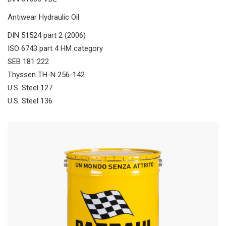
Antiwear Hydraulic Oil
DIN 51524 part 2 (2006)
ISO 6743 part 4 HM category
SEB 181 222
Thyssen TH-N 256-142
U.S. Steel 127
U.S. Steel 136
Industrial Gear Oil
DIN 51517 part 3
AGMA 9005-E02