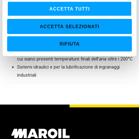
c
VANTAGGI
ACCETTA TUTTI
o
n
ACCETTA SELEZIONATI
s
IDEALE PER
e
Lubrificare i compressori alternativi a pistone e rotativi
RIFIUTA
n
sia a vite che a palette e particolarmente adatti nei casi in
s
cui siano presenti temperature finali dell’aria oltre i 200°C
o
Sistemi idraulici e per la lubrificazione di ingranaggi
industriali