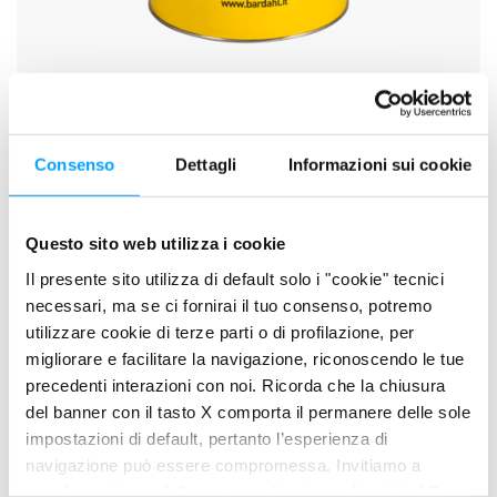
SCHEDA TECNICA
SCHEDA DI SICUREZZA
Consenso
Dettagli
Informazioni sui cookie
Questo sito web utilizza i cookie
DESCRIZIONE
Il presente sito utilizza di default solo i "cookie" tecnici
Oli idraulici ad alto indice di viscosità dalle elevatissime
necessari, ma se ci fornirai il tuo consenso, potremo
prestazioni, adatti per l’impiego nei sistemi idraulici fortemente
utilizzare cookie di terze parti o di profilazione, per
sollecitati e sottoposti ad elevate escursioni di temperatura.
migliorare e facilitare la navigazione, riconoscendo le tue
precedenti interazioni con noi. Ricorda che la chiusura
PLUS DI PRODOTTO
del banner con il tasto X comporta il permanere delle sole
impostazioni di default, pertanto l’esperienza di
Contiene l’esclusiva FORMULA anti-attrito BARDAHL
navigazione può essere compromessa. Invitiamo a
POLAR PLUS, che protegge le superfici metalliche contro
prendere visione della nostra policy in conformità al Reg.