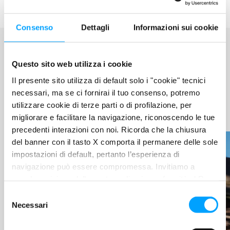
Consenso
Dettagli
Informazioni sui cookie
Questo sito web utilizza i cookie
BARDAHL WORLD
Il presente sito utilizza di default solo i "cookie" tecnici
necessari, ma se ci fornirai il tuo consenso, potremo
LEGGI LE ULTIME
utilizzare cookie di terze parti o di profilazione, per
NOVITÀ
migliorare e facilitare la navigazione, riconoscendo le tue
precedenti interazioni con noi. Ricorda che la chiusura
del banner con il tasto X comporta il permanere delle sole
impostazioni di default, pertanto l’esperienza di
navigazione può essere compromessa. Invitiamo a
prendere visione della nostra policy in conformità al Reg.
UE 679/2016 (GDPR) ai seguenti link Cookie Policy e
S
Privacy Policy.
Necessari
e
l