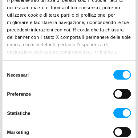
necessari, ma se ci fornirai il tuo consenso, potremo
utilizzare cookie di terze parti o di profilazione, per
migliorare e facilitare la navigazione, riconoscendo le tue
precedenti interazioni con noi. Ricorda che la chiusura
del banner con il tasto X comporta il permanere delle sole
impostazioni di default, pertanto l’esperienza di
navigazione può essere compromessa. Invitiamo a
prendere visione della nostra policy in conformità al Reg.
UE 679/2016 (GDPR) ai seguenti link Cookie Policy e
S
Privacy Policy.
Necessari
e
l
e
Preferenze
z
i
AUTO
o
Statistiche
Simone Faggioli vince la Pikes Peak 2025
n
con la sua NP01 Bardahl
e
Marketing
• Trionfo tricolore in Colorado per Simone Faggioli,
d