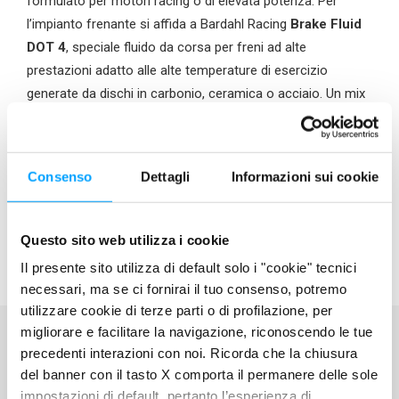
formulato per motori racing o di elevata potenza. Per
l’impianto frenante si affida a Bardahl Racing
Brake Fluid
DOT 4
, speciale fluido da corsa per freni ad alte
prestazioni adatto alle alte temperature di esercizio
generate da dischi in carbonio, ceramica o acciaio. Un mix
vincente tra massime performance e sicurezza.
Consenso
Dettagli
Informazioni sui cookie
Questo sito web utilizza i cookie
Il presente sito utilizza di default solo i "cookie" tecnici
necessari, ma se ci fornirai il tuo consenso, potremo
utilizzare cookie di terze parti o di profilazione, per
migliorare e facilitare la navigazione, riconoscendo le tue
precedenti interazioni con noi. Ricorda che la chiusura
del banner con il tasto X comporta il permanere delle sole
BARDAHL WORLD
impostazioni di default, pertanto l’esperienza di