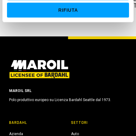
e
RACING NIGHT” DEL DUNLOP CIV 2026
AT
RIFIUTA
n
s
o
MAROIL SRL
Polo produttivo europeo su Licenza Bardahl Seattle dal 1973.
BARDAHL
SETTORI
Azienda
Auto