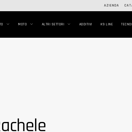
AZIENDA
CAT
TO
MOTO
ALTRI SETTORI
ADDITIVI
K9 LINE
TECNO
Rachele