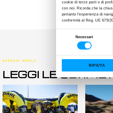
cookie di terze parti o di pro
con noi. Ricorda che la chius
pertanto l’esperienza di nav
conformità al Reg. UE 679/20
S
Necessari
e
l
e
z
BARDAHL WORLD
i
RIFIUTA
o
LEGGI LE ULTIME
n
e
d
e
l
c
o