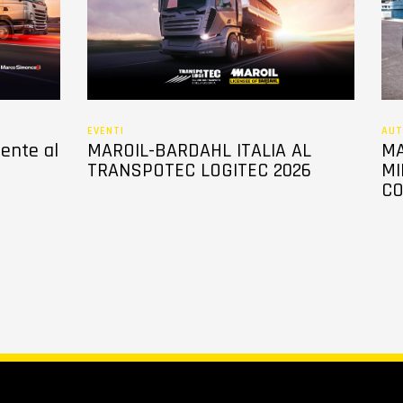
EVENTI
AUT
sente al
MAROIL-BARDAHL ITALIA AL
MA
TRANSPOTEC LOGITEC 2026
MI
CO