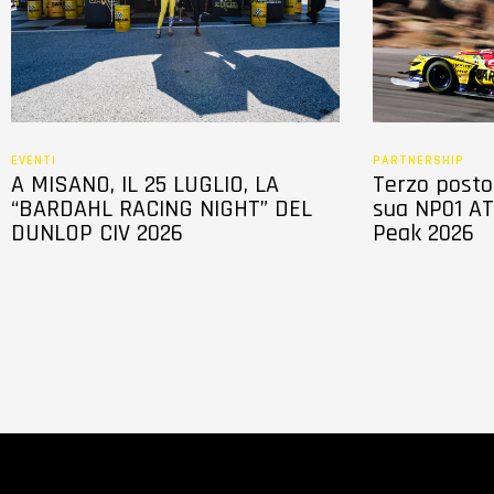
n
s
e
n
s
o
EVENTI
PARTNERSHIP
A MISANO, IL 25 LUGLIO, LA
Terzo posto 
“BARDAHL RACING NIGHT” DEL
sua NP01 AT
DUNLOP CIV 2026
Peak 2026