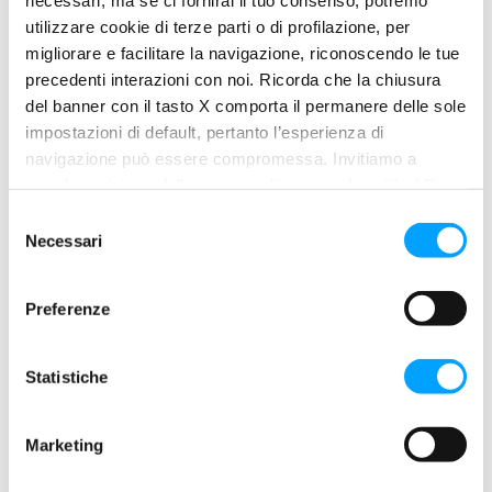
utilizzare cookie di terze parti o di profilazione, per
migliorare e facilitare la navigazione, riconoscendo le tue
precedenti interazioni con noi. Ricorda che la chiusura
del banner con il tasto X comporta il permanere delle sole
impostazioni di default, pertanto l’esperienza di
navigazione può essere compromessa. Invitiamo a
prendere visione della nostra policy in conformità al Reg.
UE 679/2016 (GDPR) ai seguenti link Cookie Policy e
S
Privacy Policy.
Necessari
e
l
e
Preferenze
z
i
o
Statistiche
AUTO
n
Buon debutto nel Rally Adriatico per
e
Rachele Somaschini
Marketing
d
Tante emozioni al 28° Rally Adriatico, prima prova del
e