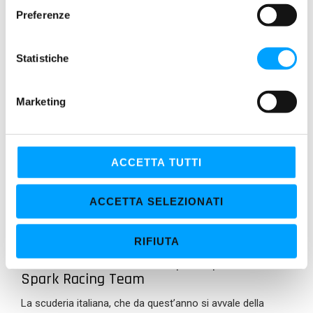
e
Preferenze
z
i
o
Statistiche
n
e
Marketing
d
e
l
c
ACCETTA TUTTI
o
n
ACCETTA SELEZIONATI
s
e
RIFIUTA
n
MOTO
s
Presentazione e test in pista per il Barni
Spark Racing Team
o
La scuderia italiana, che da quest’anno si avvale della