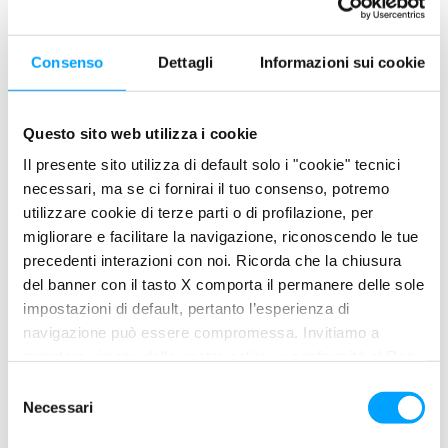
Consenso
Dettagli
Informazioni sui cookie
Questo sito web utilizza i cookie
Il presente sito utilizza di default solo i "cookie" tecnici
necessari, ma se ci fornirai il tuo consenso, potremo
utilizzare cookie di terze parti o di profilazione, per
migliorare e facilitare la navigazione, riconoscendo le tue
precedenti interazioni con noi. Ricorda che la chiusura
del banner con il tasto X comporta il permanere delle sole
MOTO
Bardahl: esordio sul podio per il Barni
impostazioni di default, pertanto l’esperienza di
Spark Racing Team nel CIV 2022
navigazione può essere compromessa. Invitiamo a
prendere visione della nostra policy in conformità al Reg.
In SBK Michele Pirro scatta dalla pole ma un high side in
UE 679/2016 (GDPR) ai seguenti link Cookie Policy e
S
Gara 1 lo relega 12°. Pronto il riscatto con una netta
Privacy Policy.
Necessari
e
vittoria
l