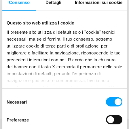
Prima, nel week-end del 2 e 3 aprile, scenderà in pista a
Consenso
Dettagli
Informazioni sui cookie
Misano per la prova d’esordio del CIV 2022 con Nicolas
Spinelli, Michal Filla e Michele Pirro, il tridente del Barni
Questo sito web utilizza i cookie
Spark Racing Team impegnato nel Campionato Italiano
Velocità.
Il presente sito utilizza di default solo i "cookie" tecnici
necessari, ma se ci fornirai il tuo consenso, potremo
utilizzare cookie di terze parti o di profilazione, per
migliorare e facilitare la navigazione, riconoscendo le tue
precedenti interazioni con noi. Ricorda che la chiusura
del banner con il tasto X comporta il permanere delle sole
impostazioni di default, pertanto l’esperienza di
navigazione può essere compromessa. Invitiamo a
prendere visione della nostra policy in conformità al Reg.
UE 679/2016 (GDPR) ai seguenti link Cookie Policy e
S
Privacy Policy.
Necessari
e
l
e
Preferenze
z