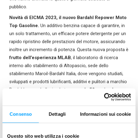
pubblico.
Novità di EICMA 2023, il nuovo Bardahl Repower Moto
Top Gasoline.
Un additivo benzina capace di garantire, in
un solo trattamento, un efficace potere detergente per un
rapido ripristino delle prestazioni del motore, assicurando
inoltre un incremento di potenza. Questa nuova proposta è
frutto dell’esperienza MLAB
, il laboratorio di ricerca
interno allo stabilimento di Altopascio, sede dello
stabilimento Maroil-Bardahl Italia, dove vengono studiati,
sviluppati e prodotti lubrificanti, additivi e pulitori a marchio
Bardahl, essendo l’azienda toscana,
da 50 anni polo
produttivo di blending della linea premium di Bardahl
nel mondo.
Consenso
Dettagli
Informazioni sui cookie
Ma EICMA è anche un’occasione unica per poter
incontrare piloti e personaggi
che giocano un ruolo da
protagonisti nel mondo del motorsport e
Maroil-Bardahl
Questo sito web utilizza i cookie