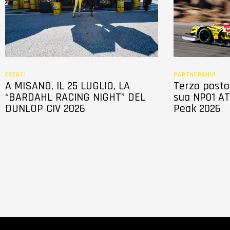
o
n
s
e
n
s
EVENTI
PARTNERSHIP
o
A MISANO, IL 25 LUGLIO, LA
Terzo posto 
“BARDAHL RACING NIGHT” DEL
sua NP01 AT
DUNLOP CIV 2026
Peak 2026