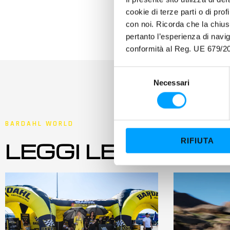
cookie di terze parti o di pro
con noi. Ricorda che la chius
pertanto l’esperienza di nav
conformità al Reg. UE 679/20
S
Necessari
e
l
e
z
BARDAHL WORLD
i
RIFIUTA
LEGGI LE ULTIME
o
n
e
d
e
l
c