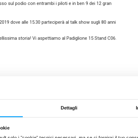
o sul podio con entrambi i piloti e in ben 9 dei 12 gran
019 dove alle 15.30 parteciperà al talk show sugli 80 anni
ellissima storia! Vi aspettiamo al Padiglione 15 Stand C06.
Dettagli
ookie
fault solo i "cookie" tecnici necessari, ma se ci fornirai il tuo co