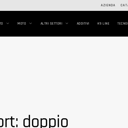
AZIENDA
CAT
TO
MOTO
ALTRI SETTORI
ADDITIVI
K9 LINE
TECNO
rt: doppio