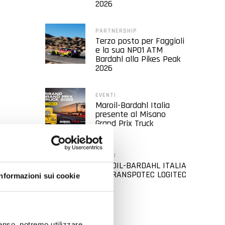
2026
PARTNERSHIP
Terzo posto per Faggioli
e la sua NP01 ATM
Bardahl alla Pikes Peak
2026
EVENTI
Maroil-Bardahl Italia
presente al Misano
Grand Prix Truck
EVENTI
MAROIL-BARDAHL ITALIA
AL TRANSPOTEC LOGITEC
Informazioni sui cookie
2026
nsenso, potremo utilizzare