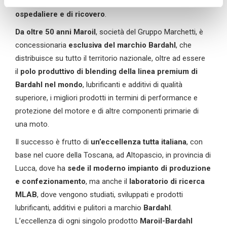
giovanissimi
pazienti all’interno delle strutture
o
osp
edaliere e di ricovero
.
Da
oltre
50 anni
Maroil
, società del Gruppo Marchetti, è
concessionaria
esclusiva del marchio Bardahl
, che
distribuisce su tutto il territorio nazionale, oltre ad essere
il
polo produttivo di
blending
della linea premium di
Bardahl nel mondo
, lubrificanti e additivi di qualità
superiore, i migliori prodotti in termini di performance e
protezione del motore e di altre componenti primarie di
una moto.
Il successo è frutto di
un’eccellenza tutta italiana
, con
base nel cuore della Toscana, ad Altopascio, in provincia di
Lucca, dove ha
sede il moderno impianto di produzione
e confezionamento
, ma anche il
laboratorio di ricerca
MLAB
, dove vengono studiati, sviluppati e prodotti
lubrificanti, additivi e pulitori a marchio
Bardahl
.
L’eccellenza di ogni singolo prodotto
Maroil
-Bardahl