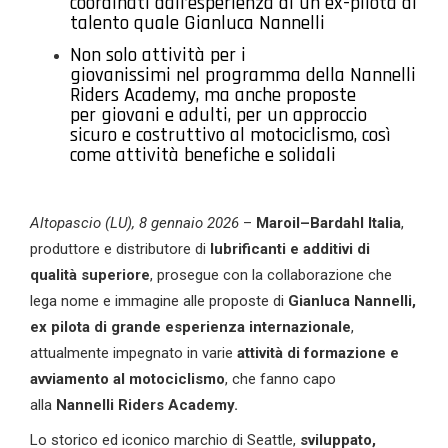
coordinati dall’esperienza di un ex-pilota di
talento quale Gianluca Nannelli
Non solo attività per i
giovanissimi nel programma della Nannelli
Riders Academy, ma anche proposte
per giovani e adulti, per un approccio
sicuro e costruttivo al motociclismo, così
come attività benefiche e solidali
Altopascio (LU), 8
gennaio 2026
–
Maroil
–
Bardahl
Italia
,
produttore e distributore di
lubrificanti e additivi di
qualità superiore
, prosegue con la collaborazione che
lega nome e immagine alle proposte di
Gianluca Nannelli,
ex pilota
di grande esperienza internazionale
,
attualmente impegnato in varie
attività di formazione
e
avviamento al motociclismo
, che fanno capo
alla
Nannelli Riders Academy.
Lo storico ed iconico marchio di Seattle,
sviluppato,