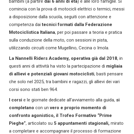
bambini (a partire
dai 6 anni di età
) e alle loro famiglie. Si
comincia con la prova di motocicli elettrici o termici, messi
a disposizione dalla scuola, seguiti con attenzione e
competenza dai
tecnici f
ormati
d
al
la Federazione
Motociclistica Italiana
, per poi passare a teoria e pratica
sulla conduzione della moto, con sessioni in pista,
utilizzando circuiti come Mugellino, Cecina o Imola.
La Nannelli Riders Academy
,
operativa
già dal
2018
, in
questi anni di attività ha visto la partecipazione di
migliaia
di allievi e potenziali giovani motociclisti
, basti pensare
che solo nel 2025, tra bambini e ragazzi, gli allievi dei vari
corsi sono stati ben 964.
I
corsi
e le giornate dedicate all’avviamento alla guida,
si
completano
con un
vero e proprio momento di
confronto agonistico, il Trofeo
Formativo “Prime
Pieghe”
, articolato su
5
appuntamenti stagionali,
mirato
a completare e accompagnare il processo di formazione