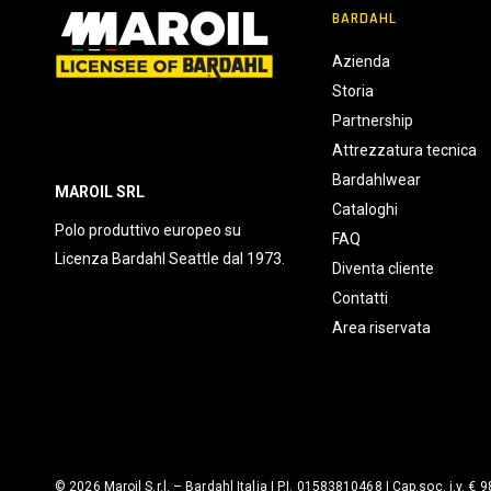
BARDAHL
Azienda
Storia
Partnership
Attrezzatura tecnica
Bardahlwear
MAROIL SRL
Cataloghi
Polo produttivo europeo su
FAQ
Licenza Bardahl Seattle dal 1973.
Diventa cliente
Contatti
Area riservata
© 2026 Maroil S.r.l. – Bardahl Italia | P.I. 01583810468 | Cap.soc. i.v. € 