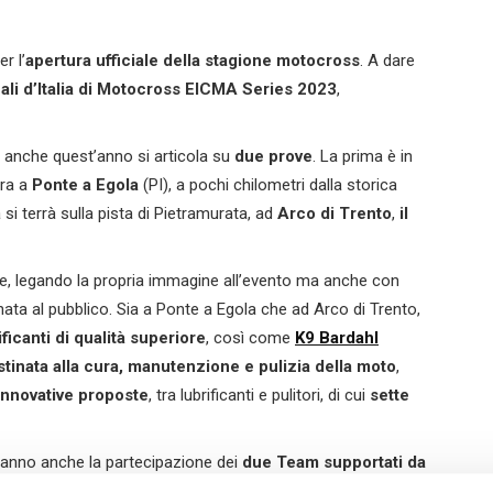
r l’
apertura ufficiale della stagione motocross
. A dare
ali d’Italia di Motocross EICMA Series 2023
,
e anche quest’anno si articola su
due prove
. La prima è in
ara a
Ponte a Egola
(PI), a pochi chilometri dalla storica
si terrà sulla pista di Pietramurata, ad
Arco di Trento
,
il
le, legando la propria immagine all’evento ma anche con
inata al pubblico. Sia a Ponte a Egola che ad Arco di Trento,
ificanti di qualità superiore
, così come
K9 Bardahl
stinata alla cura, manutenzione e pulizia della moto
,
innovative proposte
, tra lubrificanti e pulitori, di cui
sette
anno anche la partecipazione dei
due Team supportati da
m FM MAXBART
, in gara con Andrea Rossi e Francesco