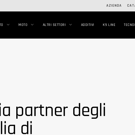
AZIENDA
CAT
TO
MOTO
ALTRI SETTORI
ADDITIVI
K9 LINE
TECNO
ia partner degli
lia di