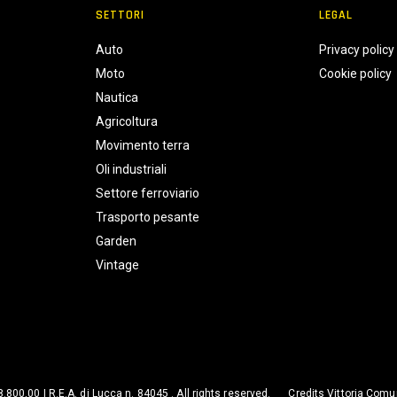
SETTORI
LEGAL
Auto
Privacy policy
Moto
Cookie policy
Nautica
Agricoltura
Movimento terra
Oli industriali
Settore ferroviario
Trasporto pesante
Garden
Vintage
98.800,00 | R.E.A. di Lucca n. 84045 . All rights reserved.
Credits
Vittoria Comu