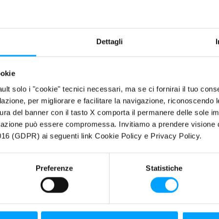
rdahl Motocross Junior Team
impegnato nella Classe
Dettagli
a, in
streaming
pay-per-view sul
sito federmoto.tv
dove è
Federazione Motociclistica Italiana).
ookie
fault solo i "cookie" tecnici necessari, ma se ci fornirai il tuo co
filazione, per migliorare e facilitare la navigazione, riconoscendo 
ura del banner con il tasto X comporta il permanere delle sole imp
igazione può essere compromessa. Invitiamo a prendere visione de
16 (GDPR) ai seguenti link Cookie Policy e Privacy Policy.
Preferenze
Statistiche