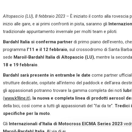
Altopascio (LU), 8 febbraio 2023
– È iniziato il conto alla rovescia pe
inizio alle gare, e ai primi confronti in pista, saranno gli
Internazion
tradizionale appuntamento invernale per molti team e piloti.
Bardahl Italia si conferma partner
di primo piano dell’evento, ch
programma
l’11 e il 12 febbraio
, sul crossodromo di Santa Barb
sede
Maroil-Bardahl Italia di Altopascio (LU)
, mentre la seconda 
18 e 19 febbraio
.
Bardahl sarà presente in entrambe le date
come partner ufficia
strutture dedicate, ospitate all’interno del paddock e dell’area dest
gli appassionati potranno trovare la gamma completa dei noti
lubr
(
www.k9line.it
),
la nuova e completa linea di prodotti aerosol de
della bici, così come a tutti gli appassionati del “fai da te”.
Tredici 
specifiche per la moto
.
Gli
Internazionali d’Italia di Motocross EICMA Series 2023
vedr
Maroil-Bardahl Italia
. Al via di entrambe le prove ci sarà sia il
Tea