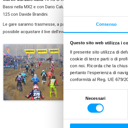
Bassi nella MX2 e con Dario Calugi nella MX1. Presente anche il
Ba
125 con Davide Brandini.
Consenso
Le gare saranno trasmesse, a partire dalle ore 13.30 della domenic
possibile acquistare il live dell’evento (gratuito per i tesserati alla 
Questo sito web utilizza i c
Il presente sito utilizza di de
cookie di terze parti o di pro
con noi. Ricorda che la chius
pertanto l’esperienza di nav
conformità al Reg. UE 679/20
S
Necessari
e
l
e
z
i