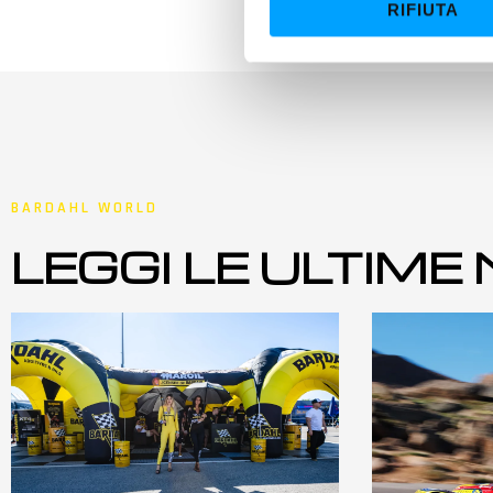
RIFIUTA
o
n
e
d
e
l
c
o
BARDAHL WORLD
n
LEGGI LE ULTIME
s
e
n
s
o