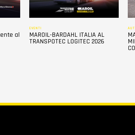
EVENTI
AUT
sente al
MAROIL-BARDAHL ITALIA AL
MA
TRANSPOTEC LOGITEC 2026
MI
CO