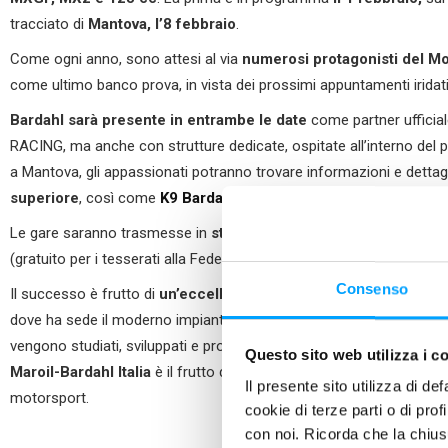
tracciato di
Mantova
,
l’8
febbraio
.
Come ogni anno, sono attesi al via
numerosi
protagonisti
del Mo
come ultimo banco prova, in vista dei prossimi appuntamenti iridati
Bardahl sarà presente in entrambe le
date
come partner ufficia
RACING, ma anche con strutture dedicate, ospitate all’interno del p
a Mantova, gli appassionati potranno trovare informazioni e detta
superiore
, così come
K9 Bardahl
,
la linea di prodotti aerosol 
Le gare saranno trasmesse in
streaming
pay-per-view sul canale
(gratuito per i tesserati alla Federazione Motociclistica Italiana).
Consenso
Il successo è frutto di
un’eccellenza tutta italiana
, con base nel 
dove ha sede il moderno impianto di produzione e confezionamen
vengono studiati, sviluppati e prodotti lubrificanti, additivi e pulitor
Questo sito web utilizza i c
Maroil-Bardahl
Italia
è il frutto di tanta ricerca ma anche di impor
Il presente sito utilizza di de
motorsport.
cookie di terze parti o di pro
con noi. Ricorda che la chius