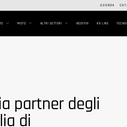
AZIENDA
CAT
TO
MOTO
ALTRI SETTORI
ADDITIVI
K9 LINE
TECNO
ia partner degli
lia di