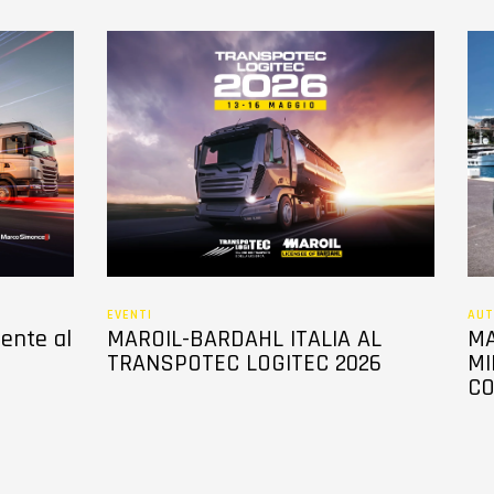
EVENTI
AUT
sente al
MAROIL-BARDAHL ITALIA AL
MA
TRANSPOTEC LOGITEC 2026
MI
CO