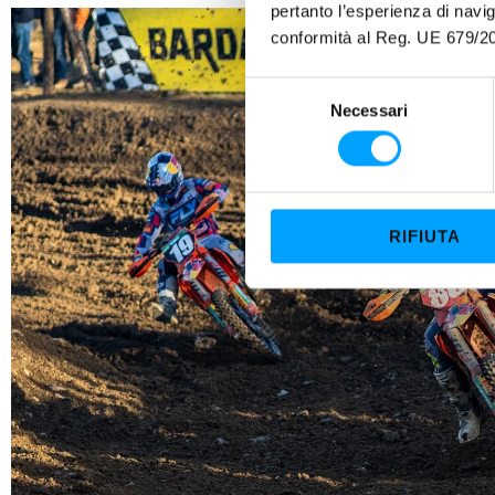
pertanto l’esperienza di nav
conformità al Reg. UE 679/20
S
Necessari
e
l
e
z
i
RIFIUTA
o
n
e
d
e
l
c
o
n
s