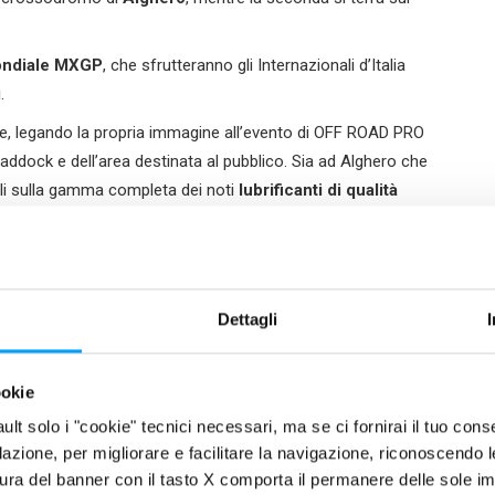
ndiale MX
GP
, che sfrutteranno gli Internazionali d’Italia
.
le, legando la propria immagine all’evento di OFF ROAD PRO
addock e dell’area destinata al pubblico. Sia ad Alghero che
gli sulla gamma completa dei noti
lubrificanti
di qualità
destinata alla cura, manutenzione e pulizia della moto
.
federmoto.tv
dove è possibile acquistare il live dell’evento
Dettagli
cuore della Toscana, ad Altopascio, in provincia di Lucca,
to, ma anche il
laboratorio di ricerca MLAB
, dove
i a marchio
Bardahl
. L’eccellenza di ogni singolo prodotto
ookie
tanti e prestigiose collaborazioni nel mondo del
fault solo i "cookie" tecnici necessari, ma se ci fornirai il tuo co
filazione, per migliorare e facilitare la navigazione, riconoscendo 
ura del banner con il tasto X comporta il permanere delle sole imp