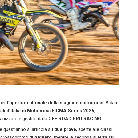
 per
l’apertura ufficiale della stagione motocross
. A dare
ali d’Italia di Motocross
EICMA Series 202
6
,
ganizzato e gestito dalla
OFF ROAD PRO RACING.
e quest’anno si articola su
due prove
, aperte alle classi
l crossodromo di
Alghero
, mentre la seconda si terrà sul