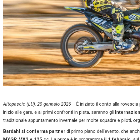
Altopascio (LU
),
20
gennaio 2
02
6
– È iniziato il conto alla rovescia
inizio alle gare, e ai primi confronti in pista, saranno gli
Internazion
tradizionale appuntamento invernale per molte squadre e piloti, or
B
ardahl
si conferma
partner
di primo piano dell’evento, che anch
MXGP, MX2 e 125 cc
. La prima è in programma
il
1
febbraio
,
su