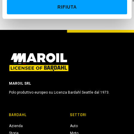
e
RIFIUTA
n
s
o
MAROIL SRL
Polo produttivo europeo su Licenza Bardahl Seattle dal 1973.
BARDAHL
SETTORI
Azienda
Auto
Storia
Moto