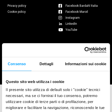
Privacy policy
Facebook Bardahl Italia
Cookie policy
Facebook Maroil
Instagram
LinkedIn
YouTube
© 2026 Maroil S.r.l. – Bardahl Italia | P.I. 01583810468 | Cap.soc.
Consenso
Dettagli
Informazioni sui cookie
i.v. € 98.800,00 | R.E.A. di Lucca n. 84045 . All rights reserved.
Credits
Vittoria Comunica
Questo sito web utilizza i cookie
Il presente sito utilizza di default solo i "cookie" tecnici
necessari, ma se ci fornirai il tuo consenso, potremo
utilizzare cookie di terze parti o di profilazione, per
migliorare e facilitare la navigazione, riconoscendo le tue