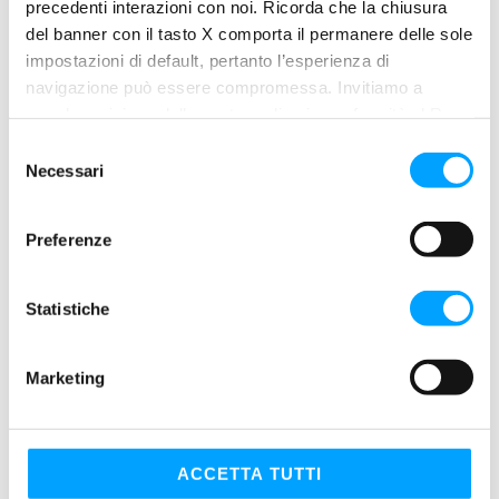
precedenti interazioni con noi. Ricorda che la chiusura
del banner con il tasto X comporta il permanere delle sole
impostazioni di default, pertanto l’esperienza di
navigazione può essere compromessa. Invitiamo a
prendere visione della nostra policy in conformità al Reg.
UE 679/2016 (GDPR) ai seguenti link Cookie Policy e
S
Privacy Policy.
Necessari
e
l
e
Preferenze
z
i
o
Statistiche
n
e
Marketing
d
e
l
c
ACCETTA TUTTI
o