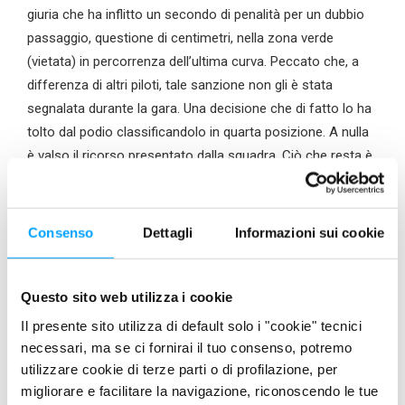
giuria che ha inflitto un secondo di penalità per un dubbio
passaggio, questione di centimetri, nella zona verde
(vietata) in percorrenza dell’ultima curva. Peccato che, a
differenza di altri piloti, tale sanzione non gli è stata
segnalata durante la gara. Una decisione che di fatto lo ha
tolto dal podio classificandolo in quarta posizione. A nulla
è valso il ricorso presentato dalla squadra. Ciò che resta è
comunque il verdetto della pista che ha evidenziato la
grandissima performance di Stirpe e l’Extreme Racing
Bardahl tornati alla grande protagonisti del Civ.
Consenso
Dettagli
Informazioni sui cookie
Questo sito web utilizza i cookie
Il presente sito utilizza di default solo i "cookie" tecnici
necessari, ma se ci fornirai il tuo consenso, potremo
utilizzare cookie di terze parti o di profilazione, per
migliorare e facilitare la navigazione, riconoscendo le tue