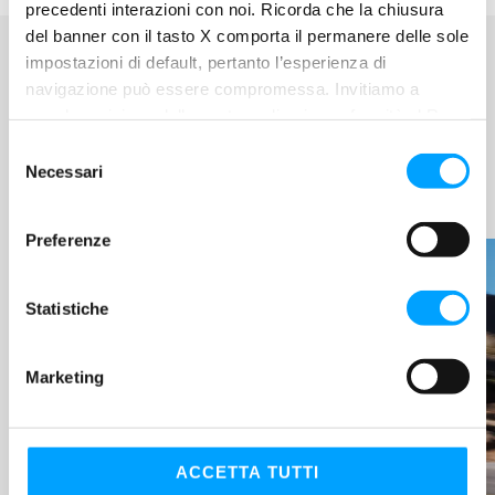
precedenti interazioni con noi. Ricorda che la chiusura
del banner con il tasto X comporta il permanere delle sole
impostazioni di default, pertanto l’esperienza di
navigazione può essere compromessa. Invitiamo a
prendere visione della nostra policy in conformità al Reg.
BARDAHL WORLD
UE 679/2016 (GDPR) ai seguenti link Cookie Policy e
S
LEGGI LE ULTIME
Privacy Policy.
Necessari
e
NOVITÀ
l
e
Preferenze
z
i
o
Statistiche
n
e
Marketing
d
e
l
c
ACCETTA TUTTI
o