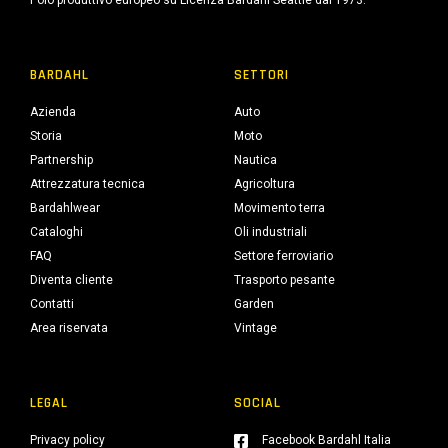
Polo produttivo europeo su Licenza Bardahl Seattle dal 1973.
BARDAHL
SETTORI
Azienda
Auto
Storia
Moto
Partnership
Nautica
Attrezzatura tecnica
Agricoltura
Bardahlwear
Movimento terra
Cataloghi
Oli industriali
FAQ
Settore ferroviario
Diventa cliente
Trasporto pesante
Contatti
Garden
Area riservata
Vintage
LEGAL
SOCIAL
Privacy policy
Facebook Bardahl Italia