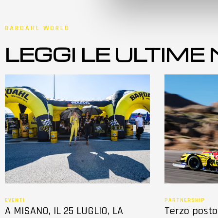
e
d
e
BARDAHL WORLD
l
LEGGI LE ULTIME
c
o
n
s
e
n
s
o
EVENTI
PARTNERSHIP
A MISANO, IL 25 LUGLIO, LA
Terzo posto 