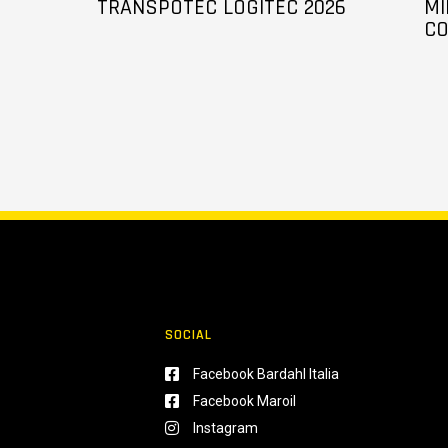
TRANSPOTEC LOGITEC 2026
MI
CO
SOCIAL
Facebook Bardahl Italia
Facebook Maroil
Instagram