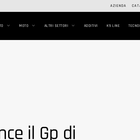
AZIENDA
CAT
TO
MOTO
ALTRI SETTORI
ADDITIVI
K9 LINE
TECNO
ce il Gp di