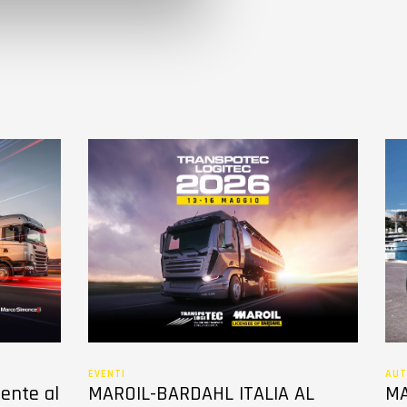
EVENTI
AUT
sente al
MAROIL-BARDAHL ITALIA AL
MA