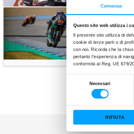
Consenso
Questo sito web utilizza i c
Il presente sito utilizza di de
cookie di terze parti o di pro
con noi. Ricorda che la chius
pertanto l’esperienza di nav
conformità al Reg. UE 679/20
S
Necessari
e
l
e
z
i
RIFIUTA
o
n