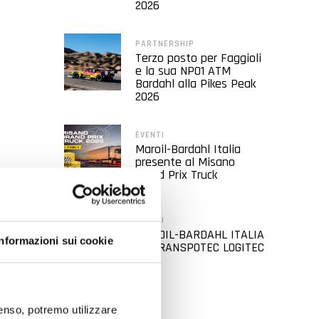
2026
PARTNERSHIP
Terzo posto per Faggioli
e la sua NP01 ATM
Bardahl alla Pikes Peak
2026
EVENTI
Maroil-Bardahl Italia
presente al Misano
Grand Prix Truck
EVENTI
MAROIL-BARDAHL ITALIA
Informazioni sui cookie
AL TRANSPOTEC LOGITEC
2026
nsenso, potremo utilizzare