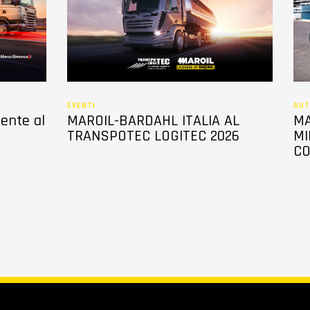
EVENTI
AUT
sente al
MAROIL-BARDAHL ITALIA AL
MA
TRANSPOTEC LOGITEC 2026
MI
CO