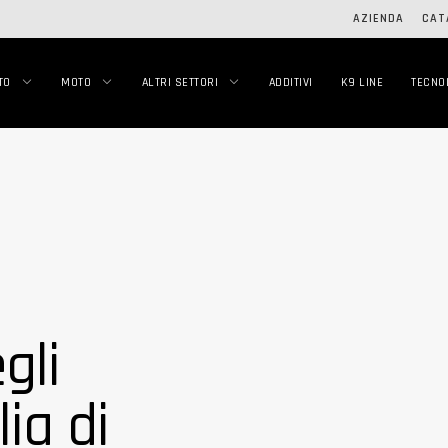
AZIENDA
CAT
TO
MOTO
ALTRI SETTORI
ADDITIVI
K9 LINE
TECNO
gli
lia di