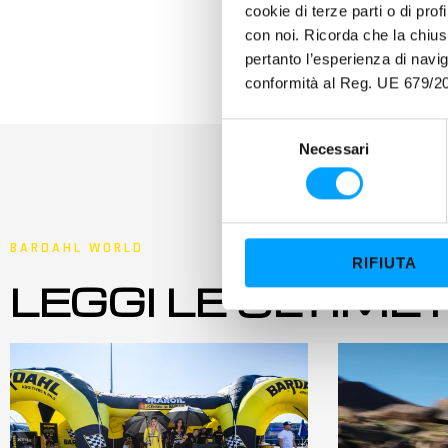
cookie di terze parti o di pro
con noi. Ricorda che la chius
pertanto l’esperienza di nav
conformità al Reg. UE 679/20
S
Necessari
e
l
e
z
BARDAHL WORLD
i
RIFIUTA
o
LEGGI LE ULTIME
n
e
d
e
l
c
o