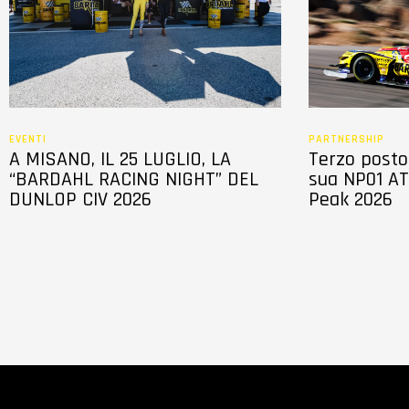
n
s
e
n
s
o
EVENTI
PARTNERSHIP
A MISANO, IL 25 LUGLIO, LA
Terzo posto 
“BARDAHL RACING NIGHT” DEL
sua NP01 AT
DUNLOP CIV 2026
Peak 2026