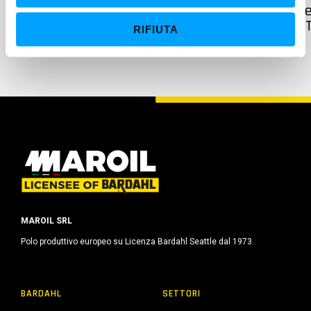
A MISANO, IL 25 LUGLIO, LA “BARDAHL
Te
e
RACING NIGHT” DEL DUNLOP CIV 2026
AT
RIFIUTA
n
s
o
MAROIL SRL
Polo produttivo europeo su Licenza Bardahl Seattle dal 1973.
BARDAHL
SETTORI