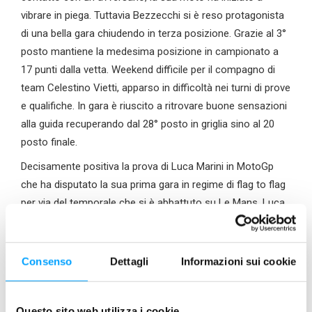
vibrare in piega. Tuttavia Bezzecchi si è reso protagonista
di una bella gara chiudendo in terza posizione. Grazie al 3°
posto mantiene la medesima posizione in campionato a
17 punti dalla vetta. Weekend difficile per il compagno di
team Celestino Vietti, apparso in difficoltà nei turni di prove
e qualifiche. In gara è riuscito a ritrovare buone sensazioni
alla guida recuperando dal 28° posto in griglia sino al 20
posto finale.
Decisamente positiva la prova di Luca Marini in MotoGp
che ha disputato la sua prima gara in regime di flag to flag
per via del temporale che si è abbattuto su Le Mans. Luca
ha dimostrando nervi saldi e grande abilità nel gestire tutta
la cavalleria della sua Ducati del Team Sky VR46
Esponsorama. In particolare nella seconda parte di gara in
Consenso
Dettagli
Informazioni sui cookie
condizioni “full wet” e poi “miste” chiudendo in rimonta
Questo sito web utilizza i cookie