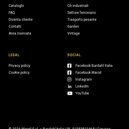
Cataloghi
Oli industriali
FAQ
Settore ferroviario
Diventa cliente
Trasporto pesante
Contatti
Garden
Area riservata
Vintage
LEGAL
SOCIAL
Privacy policy
Facebook Bardahl Italia
Cookie policy
Facebook Maroil
Instagram
LinkedIn
YouTube
© 2026 Maroil S.r.l. – Bardahl Italia | P.I. 01583810468 | Cap.soc.