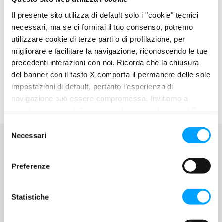
Il presente sito utilizza di default solo i "cookie" tecnici
necessari, ma se ci fornirai il tuo consenso, potremo
utilizzare cookie di terze parti o di profilazione, per
migliorare e facilitare la navigazione, riconoscendo le tue
precedenti interazioni con noi. Ricorda che la chiusura
del banner con il tasto X comporta il permanere delle sole
impostazioni di default, pertanto l’esperienza di
navigazione può essere compromessa. Invitiamo a
prendere visione della nostra policy in conformità al Reg.
UE 679/2016 (GDPR) ai seguenti link Cookie Policy e
S
Privacy Policy.
Necessari
e
l
e
Preferenze
BARDAHL WORLD
z
i
LEGGI LE ULTIME
o
Statistiche
NOVITÀ
n
e