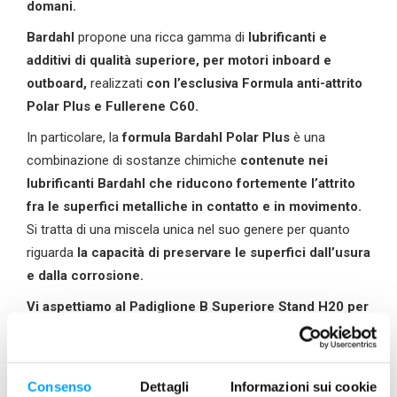
domani.
Bardahl
propone una ricca gamma di
lubrificanti e
additivi di qualità superiore, per motori inboard e
outboard,
realizzati
con l’esclusiva Formula anti-attrito
Polar Plus e Fullerene C60.
In particolare, la
formula Bardahl Polar Plus
è una
combinazione di sostanze chimiche
contenute nei
lubrificanti Bardahl che riducono fortemente l’attrito
fra le superfici metalliche in contatto e in movimento.
Si tratta di una miscela unica nel suo genere per quanto
riguarda
la capacità di preservare le superfici dall’usura
e dalla corrosione.
Vi aspettiamo al Padiglione B Superiore Stand H20 per
scoprire il mondo Bardahl Marine.
Bardahl sarà presente inoltre sulla banchina ad
ingresso fiera
presso
l’hospitailty allestita dalla rivista
Consenso
Dettagli
Informazioni sui cookie