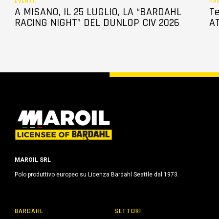
EVENTI
PA
A MISANO, IL 25 LUGLIO, LA “BARDAHL
Te
RACING NIGHT” DEL DUNLOP CIV 2026
AT
MAROIL SRL
Polo produttivo europeo su Licenza Bardahl Seattle dal 1973.
BARDAHL
SETTORI