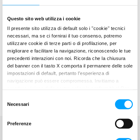
specializzata Vela e Motore
con le nostre hostess che
indicheranno l’itinerario per raggiungere il nostro stand.
Questo sito web utilizza i cookie
Il Salone Nautico di Genova è
aperto al pubblico da
Il presente sito utilizza di default solo i "cookie" tecnici
giovedì 19
a martedì 24 settembre dalle ore 10.00 alle
necessari, ma se ci fornirai il tuo consenso, potremo
18.30.
utilizzare cookie di terze parti o di profilazione, per
migliorare e facilitare la navigazione, riconoscendo le tue
precedenti interazioni con noi. Ricorda che la chiusura
del banner con il tasto X comporta il permanere delle sole
impostazioni di default, pertanto l’esperienza di
navigazione può essere compromessa. Invitiamo a
prendere visione della nostra policy in conformità al Reg.
UE 679/2016 (GDPR) ai seguenti link Cookie Policy e
S
Privacy Policy.
Necessari
e
l
e
Preferenze
z
i