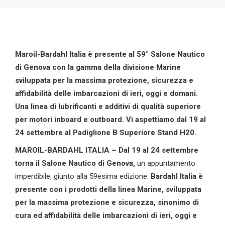
Maroil-Bardahl Italia è presente al 5
9
° Salone Nautico
di Genova con la gamma
della divisione Marine
sviluppata per la massima protezione, sicurezza e
affidabilità
delle imbarcazioni di ieri, oggi e domani.
Una linea di lubrificanti e additivi di qualità
superiore
per motori inboard e outboard.
Vi aspettiamo
dal
19
al
2
4
settembre
al Padiglione B Superiore Stand H20.
MAROIL-BARDAHL ITALIA –
Dal 19
al 24
settembr
e
torna il
Salone Nautico di Genova,
un appuntamento
imperdibile, giunto alla 59esima edizione.
Bardahl Italia
è
presente con i prodotti della
linea Marine
, sviluppata
per la
massima protezione e sicurezza, sinonimo di
cura ed affidabilità delle imbarcazioni di ieri, oggi e