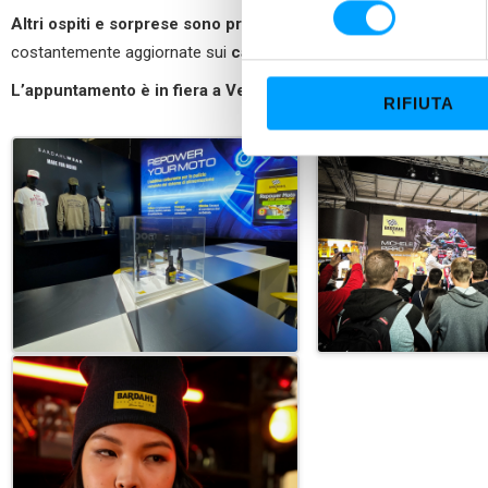
l
Altri ospiti e sorprese sono previsti per questo importante 
e
costantemente aggiornate sui
canali social di Bardahl Italia
.
z
i
L’appuntamento è in fiera a Verona, dal 19 al 21 gennaio, pad
RIFIUTA
o
n
e
d
e
l
c
o
n
s
e
n
s
o