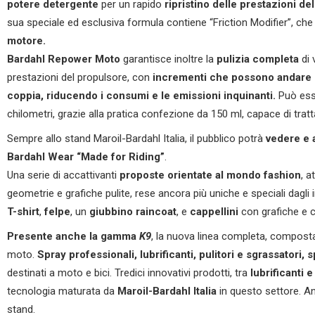
potere detergente
per un rapido
ripristino delle prestazioni de
sua speciale ed esclusiva formula contiene “Friction Modifier”, ch
motore.
Bardahl Repower Moto
garantisce inoltre la
pulizia completa
di 
prestazioni del propulsore, con
incrementi che possono andare d
coppia, riducendo i consumi e le emissioni inquinanti.
Può ess
chilometri, grazie alla pratica confezione da 150 ml, capace di trattar
Sempre allo stand Maroil-Bardahl Italia, il pubblico potrà
vedere e 
Bardahl Wear “Made for Riding”
.
Una serie di accattivanti
proposte orientate al mondo fashion
, a
geometrie e grafiche pulite, rese ancora più uniche e speciali dagli i
T
-shirt
,
felpe
, un
giubbino raincoat
, e
cappellini
con grafiche e co
Presente anche la gamma
K9
, la nuova linea completa, composta d
moto.
Spray professionali, lubrificanti, pulitori e sgrassatori, 
destinati a moto e bici. Tredici innovativi prodotti, tra
lubrificanti e
tecnologia maturata da
Maroil-Bardahl Italia
in questo settore. Anc
stand.