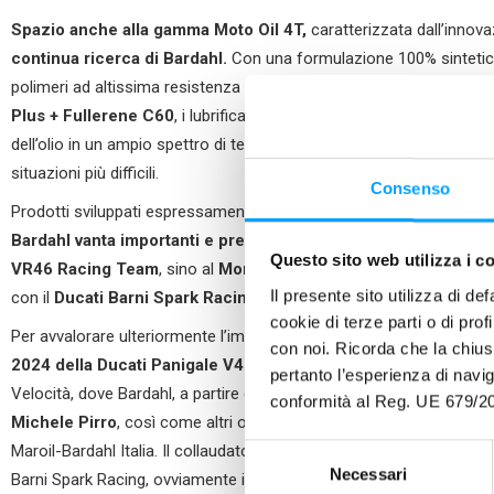
Spazio anche alla gamma Moto Oil 4T,
caratterizzata dall’innova
continua ricerca di Bardahl.
Con una formulazione 100% sintetica,
polimeri ad altissima resistenza (Radial Polymer Structure) ed addi
Plus + Fullerene C60
, i lubrificanti della gamma Bardahl Oil Mot
dell’olio in un ampio spettro di temperature, garantendo performan
situazioni più difficili.
Consenso
Prodotti sviluppati espressamente per impieghi in condizioni estr
Bardahl vanta importanti e prestigiose partnership sportive
. D
Questo sito web utilizza i c
VR46 Racing Team
, sino al
Mondiale Superbike e Supersport
e
Il presente sito utilizza di de
con il
Ducati Barni Spark Racing
.
cookie di terze parti o di pro
Per avvalorare ulteriormente l’impegno Bardahl nel Motor Sport, il 
con noi. Ricorda che la chius
2024 della Ducati Panigale V4R di Michele Pirro
, portacolori d
pertanto l’esperienza di nav
Velocità, dove Bardahl, a partire dal 2024, sarà “Official Sponsor” e 
conformità al Reg. UE 679/20
Michele Pirro
, così come altri ospiti illustri attesi per l’MBE 202
Maroil-Bardahl Italia. Il collaudatore ufficiale Ducati, nove volte
Cam
S
Necessari
e
Barni Spark Racing, ovviamente in partnership con Bardahl, incontr