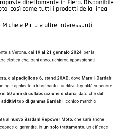
proposte direttamente in Fiera. Disponibile
, così come tutti i prodotti della linea
 Michele Pirro e altre interessanti
nte a Verona, dal
19 al 21 gennaio 2024
, per la
ociclistica che, ogni anno, richiama appassionati
era, è al
padiglione 6, stand 20AB,
dove
Maroil-Bardahl
nologie applicate a lubrificanti e additivi di qualità superiore.
 in
50 anni di collaborazione e storia
, dato che
dal
 additivi top di gamma Bardahl
, iconico marchio
ata al
nuovo Bardahl Repower Moto
, che sarà anche
capace di garantire, in
un solo trattamento
, un efficace