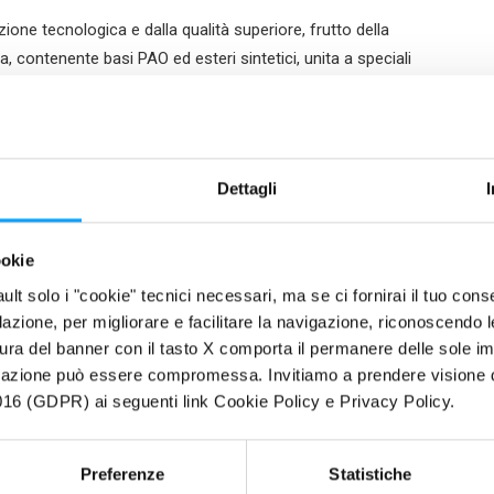
zione tecnologica e dalla qualità superiore, frutto della
 contenente basi PAO ed esteri sintetici, unita a speciali
zionati con
l’esclusiva formula antiattrito Bardahl Polar
o 4T sono in grado di mantenere la necessaria viscosità
ce ed una lubrificazione sempre efficace anche nelle
Dettagli
eme
testati in ambito racing del Motor Sport
, dove
al rapporto di collaborazione in
MotoGP
con il Mooney
ookie
 il
Campionato Italiano Velocità
, attraverso le partnership
fault solo i "cookie" tecnici necessari, ma se ci fornirai il tuo co
filazione, per migliorare e facilitare la navigazione, riconoscendo 
pubblico potrà contare sulla
presenza allo stand di MBE
ura del banner con il tasto X comporta il permanere delle sole imp
el Barni Spark Racing Team nel Campionato Italiano
igazione può essere compromessa. Invitiamo a prendere visione de
“Official Lubricants” dell’evento.
16 (GDPR) ai seguenti link Cookie Policy e Privacy Policy.
4 di Verona, ha già confermato la sua presenza allo stand
pione Italiano Superbike
con i colori del Team Ducati
Preferenze
Statistiche
erà fan e appassionati sabato 20 gennaio alle ore 12.00.