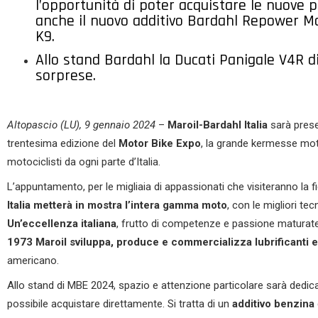
l’opportunità di poter acquistare le nuove 
anche il nuovo additivo Bardahl Repower Moto
K9.
Allo stand Bardahl la Ducati Panigale V4R di
sorprese.
Altopascio (LU), 9 gennaio 2024
–
Maroil-Bardahl Italia
sarà prese
trentesima edizione del
Motor Bike Expo
, la grande kermesse mot
motociclisti da ogni parte d’Italia.
L’appuntamento, per le migliaia di appassionati che visiteranno la fi
Italia metterà in mostra l’intera gamma moto
, con le migliori tec
Un’eccellenza italiana
, frutto di competenze e passione maturate
1973 Maroil sviluppa, produce e commercializza lubrificanti e
americano.
Allo stand di MBE 2024, spazio e attenzione particolare sarà dedic
possibile acquistare direttamente. Si tratta di un
additivo benzina