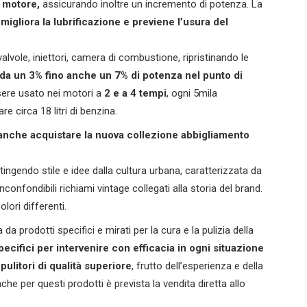
l motore,
assicurando inoltre un incremento di potenza. La
e
migliora la lubrificazione e previene l’usura del
valvole, iniettori, camera di combustione, ripristinando le
a un 3% fino anche un 7% di potenza nel punto di
ere usato nei motori a
2 e a 4 tempi
, ogni 5mila
e circa 18 litri di benzina.
anche acquistare la nuova collezione abbigliamento
ttingendo stile e idee dalla cultura urbana, caratterizzata da
nconfondibili richiami vintage collegati alla storia del brand.
lori differenti.
a prodotti specifici e mirati per la cura e la pulizia della
specifici per intervenire con efficacia in ogni situazione
 pulitori di qualità superiore
, frutto dell’esperienza e della
he per questi prodotti è prevista la vendita diretta allo