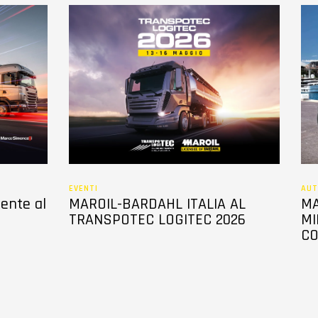
EVENTI
AUT
sente al
MAROIL-BARDAHL ITALIA AL
MA
TRANSPOTEC LOGITEC 2026
MI
CO