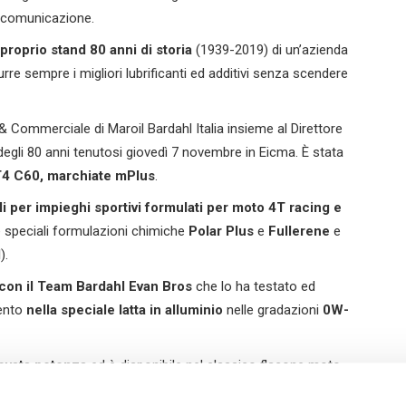
la comunicazione.
 proprio stand 80 anni di storia
(1939-2019) di un’azienda
rre sempre i migliori lubrificanti ed additivi senza scendere
 & Commerciale di Maroil Bardahl Italia insieme al Direttore
 degli 80 anni tenutosi giovedì 7 novembre in Eicma. È stata
T4
C60,
marchiate mPlus
.
ali per impieghi sportivi formulati per moto 4T racing e
e speciali formulazioni chimiche
Polar Plus
e
Fullerene
e
I
).
con il Team Bardahl Evan Bros
che lo ha testato ed
ento
nella speciale latta in alluminio
nelle gradazioni
0W-
levata potenza
ed è disponibile nel classico flacone moto