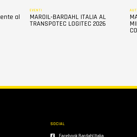
EVENTI
AUT
sente al
MAROIL-BARDAHL ITALIA AL
MA
TRANSPOTEC LOGITEC 2026
MI
CO
SOCIAL
Facebook Bardahl Italia