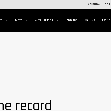
AZIENDA
CAT
TO
MOTO
ALTRI SETTORI
ADDITIVI
K9 LINE
TECNO
ne record