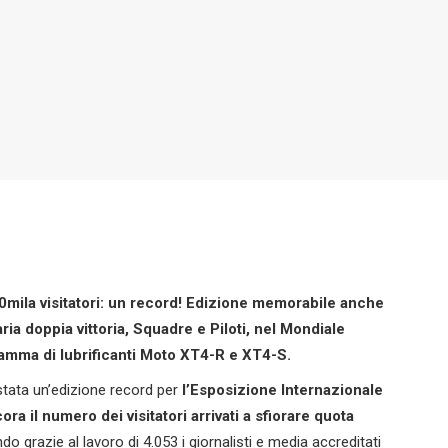
800mila visitatori: un record! Edizione memorabile anche
ria doppia vittoria, Squadre e Piloti, nel Mondiale
amma di lubrificanti
Moto
XT4-R e XT4-S.
stata un’edizione record per
l’Esposizione Internazionale
a il numero dei visitatori arrivati a sfiorare quota
do grazie al lavoro di 4.053 i giornalisti e media accreditati