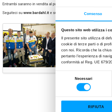
Entrambi saranno in vendita al pubblico in primavera 2020.
Seguiteci su
www.bardahl.it
e sui social
#bardahlitalia
Consenso
Questo sito web utilizza i c
Il presente sito utilizza di de
cookie di terze parti o di pro
con noi. Ricorda che la chius
pertanto l’esperienza di nav
conformità al Reg. UE 679/20
S
Necessari
e
l
e
z
i
RIFIUTA
o