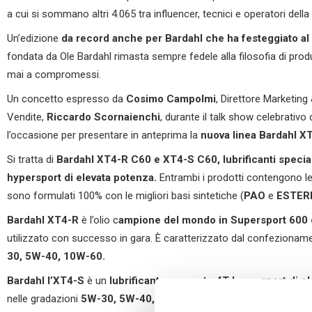
a cui si sommano altri 4.065 tra influencer, tecnici e operatori del
Un’edizione
da record anche per Bardahl che ha fest
e
ggiato al
fondata da Ole Bardahl rimasta sempre fedele alla filosofia di produ
mai a compromessi.
Un concetto espresso da
Cosimo Campolmi
, Direttore Marketing
Vendite,
Riccardo Scornaienchi
, durante il talk show celebrativo
l’occasione per presentare in anteprima la
nuova linea Bardahl X
Si tratta di
Bardahl XT4-R C60 e XT4-S C60,
lubrificanti speci
hypersport di elevata potenza.
Entrambi i prodotti contengono l
sono formulati 100% con le migliori basi sintetiche (
PAO
e
ESTER
Bardahl
XT4-R
è l’olio c
ampione del mondo in Supersport 600 
utilizzato con successo in gara. È caratterizzato dal confezionam
30, 5W-40, 10W-60.
Bardahl l’XT4-S
è un
lubrificante per moto 4T hypersport di e
nelle gradazioni
5W-30, 5W-40, 10W-40, 10W-50, 10W-60.