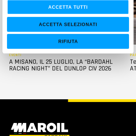
c
ACCETTA TUTTI
o
n
ACCETTA SELEZIONATI
s
e
RIFIUTA
n
s
EVENTI
PA
o
A MISANO, IL 25 LUGLIO, LA “BARDAHL
Te
RACING NIGHT” DEL DUNLOP CIV 2026
AT