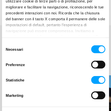
utilizzare cookie di terze parti o di profilazione, per
migliorare e facilitare la navigazione, riconoscendo le tue
precedenti interazioni con noi. Ricorda che la chiusura
del banner con il tasto X comporta il permanere delle sole
impostazioni di default, pertanto l’esperienza di
navigazione può essere compromessa. Invitiamo a
prendere visione della nostra policy in conformità al Reg.
UE 679/2016 (GDPR) ai seguenti link Cookie Policy e
S
Privacy Policy.
BARDAHL WORLD
Necessari
e
l
LEGGI LE ULTIME
e
Preferenze
NOVITÀ
z
i
o
Statistiche
n
e
Marketing
d
e
l