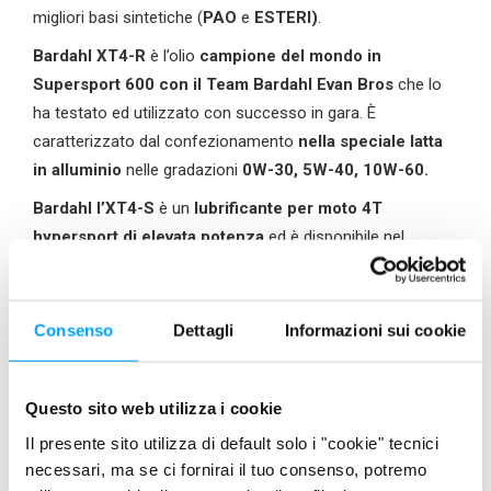
migliori basi sintetiche (
PAO
e
ESTERI
)
.
Bardahl
XT4-R
è l’olio
campione del mondo in
Supersport 600 con il Team Bardahl Evan Bros
che lo
ha testato ed utilizzato con successo in gara. È
caratterizzato dal confezionamento
nella speciale latta
in alluminio
nelle gradazioni
0W-30, 5W-40, 10W-60.
Bardahl l’XT4-S
è un
lubrificante per
moto
4T
hypersport di elevata potenza
ed è disponibile nel
classico flacone moto nelle gradazioni
5W-30, 5W-40,
10W-40, 10W-50, 10W-60.
Consenso
Dettagli
Informazioni sui cookie
Entrambi saranno in vendita al pubblico in primavera 2020.
Seguiteci su
www.bardahl.it
e sui social
#bardahlitalia
Questo sito web utilizza i cookie
Il presente sito utilizza di default solo i "cookie" tecnici
necessari, ma se ci fornirai il tuo consenso, potremo