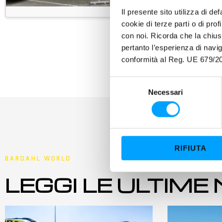
Il presente sito utilizza di de
cookie di terze parti o di pro
con noi. Ricorda che la chius
pertanto l’esperienza di nav
conformità al Reg. UE 679/20
S
Necessari
e
l
e
z
i
RIFIUTA
o
BARDAHL WORLD
n
LEGGI LE ULTIME
e
d
e
l