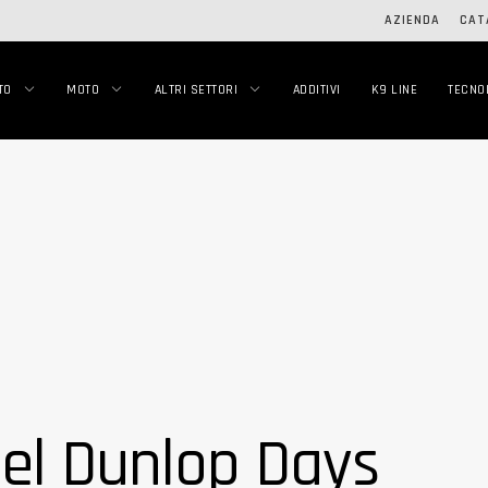
AZIENDA
CAT
TO
MOTO
ALTRI SETTORI
ADDITIVI
K9 LINE
TECNO
del Dunlop Days