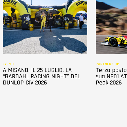
c
o
n
s
e
n
s
o
EVENTI
PARTNERSHIP
A MISANO, IL 25 LUGLIO, LA
Terzo posto 
“BARDAHL RACING NIGHT” DEL
sua NP01 AT
DUNLOP CIV 2026
Peak 2026