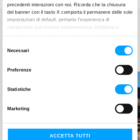
precedenti interazioni con noi. Ricorda che la chiusura
del banner con il tasto X comporta il permanere delle sole
impostazioni di default, pertanto l’esperienza di
navigazione può essere compromessa. Invitiamo a
prendere visione della nostra policy in conformità al Reg.
BARDAHL WORLD
UE 679/2016 (GDPR) ai seguenti link Cookie Policy e
S
Privacy Policy.
LEGGI LE ULTIME
Necessari
e
NOVITÀ
l
e
Preferenze
z
i
o
Statistiche
n
e
Marketing
d
e
l
c
ACCETTA TUTTI