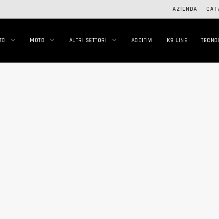
AZIENDA
CAT
TO
MOTO
ALTRI SETTORI
ADDITIVI
K9 LINE
TECNO