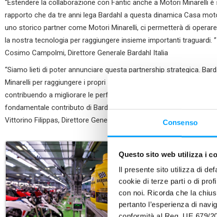
“Estendere la collaborazione con Fantic anche a Motori Minarelli è
rapporto che da tre anni lega Bardahl a questa dinamica Casa mot
uno storico partner come Motori Minarelli, ci permetterà di operare 
la nostra tecnologia per raggiungere insieme importanti traguardi. ”
Cosimo Campolmi, Direttore Generale Bardahl Italia
“Siamo lieti di poter annunciare questa partnership strategica. Ba
Minarelli per raggiungere i propri ambiziosi obiettivi sullo sviluppo
contribuendo a migliorare le performance. Continuiamo a far evolve
fondamentale contributo di Bardahl.”
Vittorino Filippas, Direttore Generale di Motori Minarelli
Consenso
Questo sito web utilizza i c
Il presente sito utilizza di de
cookie di terze parti o di pro
con noi. Ricorda che la chius
pertanto l’esperienza di nav
conformità al Reg. UE 679/20