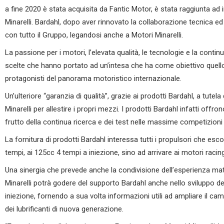
a fine 2020 è stata acquisita da Fantic Motor, è stata raggiunta ad 
Minarelli. Bardahl, dopo aver rinnovato la collaborazione tecnica ed
con tutto il Gruppo, legandosi anche a Motori Minarelli.
La passione per i motori, l’elevata qualità, le tecnologie e la contin
scelte che hanno portato ad un’intesa che ha come obiettivo quell
protagonisti del panorama motoristico internazionale.
Un’ulteriore “garanzia di qualità”, grazie ai prodotti Bardahl, a tutela
Minarelli per allestire i propri mezzi. I prodotti Bardahl infatti offro
frutto della continua ricerca e dei test nelle massime competizioni
La fornitura di prodotti Bardahl interessa tutti i propulsori che esco
tempi, ai 125cc 4 tempi a iniezione, sino ad arrivare ai motori raci
Una sinergia che prevede anche la condivisione dell’esperienza matu
Minarelli potrà godere del supporto Bardahl anche nello sviluppo dei
iniezione, fornendo a sua volta informazioni utili ad ampliare il cam
dei lubrificanti di nuova generazione.