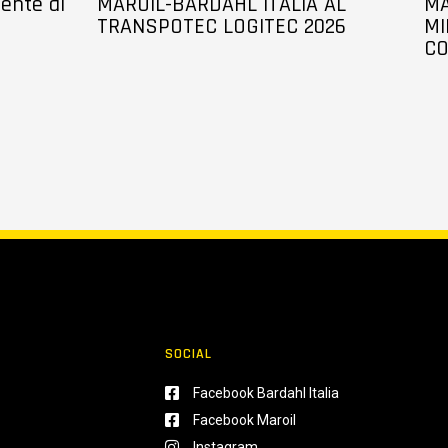
sente al
MAROIL-BARDAHL ITALIA AL
MA
TRANSPOTEC LOGITEC 2026
MI
CO
SOCIAL
Facebook Bardahl Italia
Facebook Maroil
Instagram