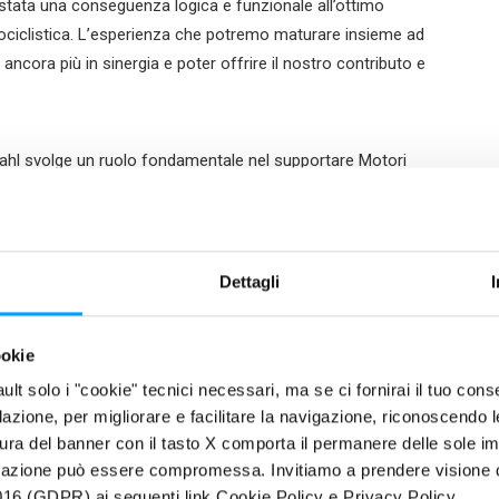
 stata una conseguenza logica e funzionale all’ottimo
ociclistica. L’esperienza che potremo maturare insieme ad
ancora più in sinergia e poter offrire il nostro contributo e
rdahl svolge un ruolo fondamentale nel supportare Motori
 dei propulsori, riducendo l’usura dei componenti e
re le nostre tecnologie a pieno ritmo, anche grazie al
Dettagli
ookie
fault solo i "cookie" tecnici necessari, ma se ci fornirai il tuo co
filazione, per migliorare e facilitare la navigazione, riconoscendo 
ura del banner con il tasto X comporta il permanere delle sole imp
igazione può essere compromessa. Invitiamo a prendere visione de
16 (GDPR) ai seguenti link Cookie Policy e Privacy Policy.