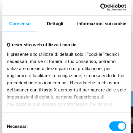
Consenso
Dettagli
Informazioni sui cookie
Questo sito web utilizza i cookie
Il presente sito utilizza di default solo i "cookie" tecnici
BARDAHL WORLD
necessari, ma se ci fornirai il tuo consenso, potremo
utilizzare cookie di terze parti o di profilazione, per
LEGGI LE ULTIME
migliorare e facilitare la navigazione, riconoscendo le tue
NOVITÀ
precedenti interazioni con noi. Ricorda che la chiusura
del banner con il tasto X comporta il permanere delle sole
impostazioni di default, pertanto l’esperienza di
navigazione può essere compromessa. Invitiamo a
prendere visione della nostra policy in conformità al Reg.
UE 679/2016 (GDPR) ai seguenti link Cookie Policy e
S
Privacy Policy.
Necessari
e