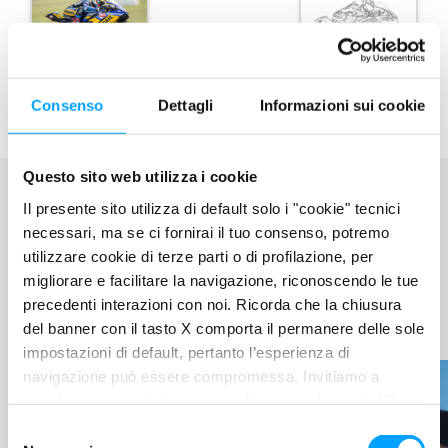
Consenso
Dettagli
Informazioni sui cookie
Questo sito web utilizza i cookie
Il presente sito utilizza di default solo i "cookie" tecnici
necessari, ma se ci fornirai il tuo consenso, potremo
BARDAHL WORLD
utilizzare cookie di terze parti o di profilazione, per
migliorare e facilitare la navigazione, riconoscendo le tue
LEGGI LE ULTIME
precedenti interazioni con noi. Ricorda che la chiusura
NOVITÀ
del banner con il tasto X comporta il permanere delle sole
impostazioni di default, pertanto l’esperienza di
navigazione può essere compromessa. Invitiamo a
prendere visione della nostra policy in conformità al Reg.
UE 679/2016 (GDPR) ai seguenti link Cookie Policy e
S
Privacy Policy.