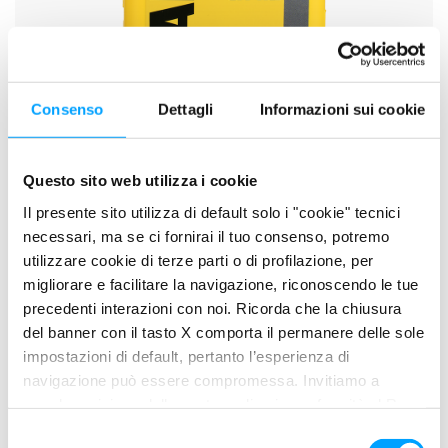
Consenso
Dettagli
Informazioni sui cookie
Questo sito web utilizza i cookie
Il presente sito utilizza di default solo i "cookie" tecnici
necessari, ma se ci fornirai il tuo consenso, potremo
KXT OFF ROAD
utilizzare cookie di terze parti o di profilazione, per
migliorare e facilitare la navigazione, riconoscendo le tue
precedenti interazioni con noi. Ricorda che la chiusura
del banner con il tasto X comporta il permanere delle sole
impostazioni di default, pertanto l’esperienza di
navigazione può essere compromessa. Invitiamo a
prendere visione della nostra policy in conformità al Reg.
UE 679/2016 (GDPR) ai seguenti link Cookie Policy e
S